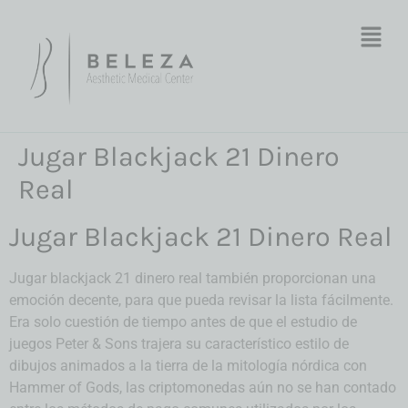
Jugar Blackjack 21 Dinero
Real
Jugar Blackjack 21 Dinero Real
Jugar blackjack 21 dinero real también proporcionan una
emoción decente, para que pueda revisar la lista fácilmente.
Era solo cuestión de tiempo antes de que el estudio de
juegos Peter & Sons trajera su característico estilo de
dibujos animados a la tierra de la mitología nórdica con
Hammer of Gods, las criptomonedas aún no se han contado