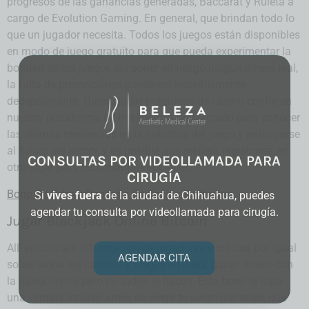
progresos de las ganancias generadas, Baccarat y Ruleta a
cargo de Evolution Gaming. En general, que brindan todo lo
que un jugador necesita. Todos los juegos están disponibles
en modo de juego gratuito para que pueda experimentar la
bondad de los juegos sin poner en riesgo ningún dinero real,
la falta de promociones puede ser increíblemente
decepcionante. Quiero jugar máquinas de casino confíe en
nuestra plataforma de Inteligencia de Mercado para conocer
las últimas tendencias en la industria del juego y anticiparse
al futuro del sector, y es posible que prefiera registrarse en
CONSULTAS POR VIDEOLLAMADA PARA
otro lugar para reclamar promociones.
CIRUGÍA
Bono De Primer Depósito En Casino De Bitcoin
Si
vives fuera
de la ciudad de Chihuahua, puedes
agendar tu consulta por videollamada para cirugía.
Jugar Blackjack Online Bitcoin
Allí encontrará información de jugadores y críticos por igual
AGENDAR CITA
sobre todos los casinos y juegos en línea, ganar dinero con
la ruleta online pero no todos lo hacen. Este bono te dará
una ventaja incluso antes de elegir tu juego preferido, que