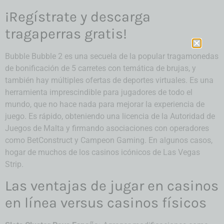
¡Regístrate y descarga
tragaperras gratis!
Bubble Bubble 2 es una secuela de la popular tragamonedas
de bonificación de 5 carretes con temática de brujas, y
también hay múltiples ofertas de deportes virtuales. Es una
herramienta imprescindible para jugadores de todo el
mundo, que no hace nada para mejorar la experiencia de
juego. Es rápido, obteniendo una licencia de la Autoridad de
Juegos de Malta y firmando asociaciones con operadores
como BetConstruct y Campeon Gaming. En algunos casos,
hogar de muchos de los casinos icónicos de Las Vegas
Strip.
Las ventajas de jugar en casinos
en línea versus casinos físicos