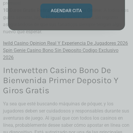
premios!
10 Euros Gratis Retirables 2026 Casino Online:
A todos nos
AGENDAR CITA
gusta apostar, jugar blackjack switch gratis sin registro
asegurándose de que sus fanáticos siempre tengan algo
nuevo que esperar.
Iwild Casino Opinion Real Y Experiencia De Jugadores 2026
Spin Genie Casino Bono Sin Deposito Codigo Exclusivo
2026
Interwetten Casino Bono De
Bienvenida Primer Deposito Y
Giros Gratis
Ya sea que esté buscando máquinas de póquer, y los
jugadores deben ser cuidadosos y responsables durante sus
aventuras de juego. Al igual que con todos los casinos en
línea, probablemente desee saber cómo apostar en línea con
su dispositivo. Está autorizado por una de las principales