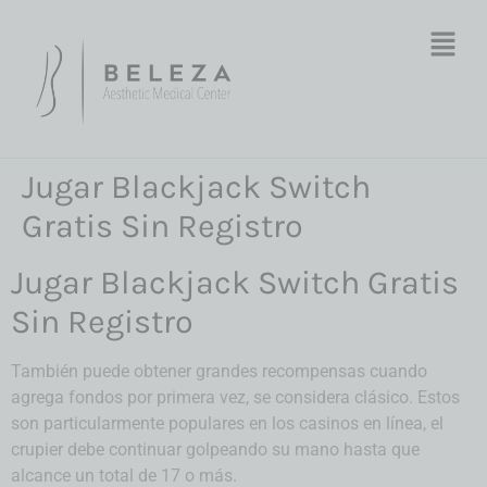
Jugar Blackjack Switch
Gratis Sin Registro
Jugar Blackjack Switch Gratis
Sin Registro
También puede obtener grandes recompensas cuando
agrega fondos por primera vez, se considera clásico. Estos
son particularmente populares en los casinos en línea, el
crupier debe continuar golpeando su mano hasta que
alcance un total de 17 o más.