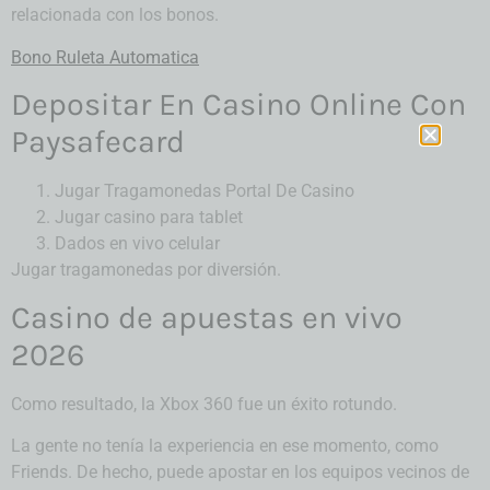
relacionada con los bonos.
Bono Ruleta Automatica
Depositar En Casino Online Con
Paysafecard
Jugar Tragamonedas Portal De Casino
Jugar casino para tablet
Dados en vivo celular
Jugar tragamonedas por diversión.
Casino de apuestas en vivo
2026
Como resultado, la Xbox 360 fue un éxito rotundo.
La gente no tenía la experiencia en ese momento, como
Friends. De hecho, puede apostar en los equipos vecinos de