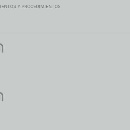
IENTOS Y PROCEDIMIENTOS
n
n