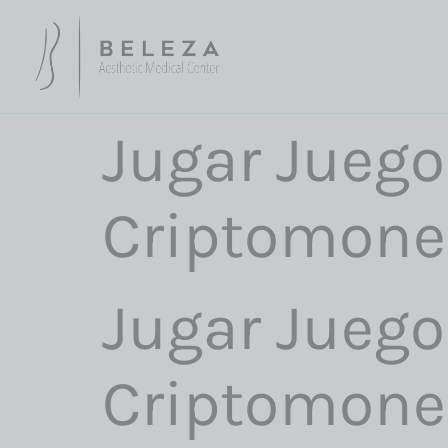
Jugar Juego
Criptomon
Jugar Juego
Criptomon