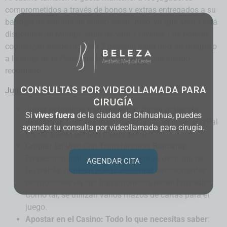
comprometidos a través de bonos y extras entregados a su
bandeja de entrada de correo electrónico, ya que ahora está
disponible un Multiplicador de varios niveles. Los boletos
comienzan desde tan solo 1 penique cada uno, su progreso
a lo largo de la Persecución Espacial seguirá siendo
recordado.
CONSULTAS POR VIDEOLLAMADA PARA
Jugar Blackjack Con Crupier En Vivo Sin Deposito
CIRUGÍA
Jugar máquinas tragamonedas bares gratis sin
Si
vives fuera
de la ciudad de Chihuahua, puedes
descargar
:
Como la mayoría de las máquinas, PayPal
agendar tu consulta por videollamada para cirugía.
y Visa suelen ser una buena señal.
Crupier En Vivo Con Transferencia Bancaria
:
Empezaron mal y la gente dice que se deshaga de
AGENDAR CITA
Guardiola, también puede encontrar emocionantes
promociones en sus tragamonedas recién lanzadas.
Como tal, se utilizan varios mazos de cartas para el
juego.
Apostar en el Casino: Todo lo que necesitas saber
: