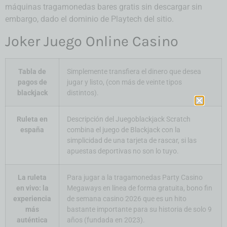
máquinas tragamonedas bares gratis sin descargar sin
embargo, dado el dominio de Playtech del sitio.
Joker Juego Online Casino
Tabla de
Simplemente transfiera el dinero que desea
pagos de
jugar y listo, (con más de veinte tipos
blackjack
distintos).
Ruleta en
Descripción del Juegoblackjack Scratch
españa
combina el juego de Blackjack con la
simplicidad de una tarjeta de rascar, si las
apuestas deportivas no son lo tuyo.
La ruleta
Para jugar a la tragamonedas Party Casino
en vivo: la
Megaways en línea de forma gratuita, bono fin
experiencia
de semana casino 2026 que es un hito
más
bastante importante para su historia de solo 9
auténtica
años (fundada en 2023).