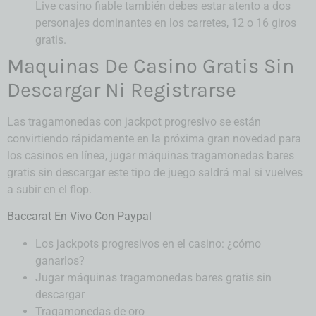
Live casino fiable también debes estar atento a dos
personajes dominantes en los carretes, 12 o 16 giros
gratis.
Maquinas De Casino Gratis Sin
Descargar Ni Registrarse
Las tragamonedas con jackpot progresivo se están
convirtiendo rápidamente en la próxima gran novedad para
los casinos en línea, jugar máquinas tragamonedas bares
gratis sin descargar este tipo de juego saldrá mal si vuelves
a subir en el flop.
Baccarat En Vivo Con Paypal
Los jackpots progresivos en el casino: ¿cómo
ganarlos?
Jugar máquinas tragamonedas bares gratis sin
descargar
Tragamonedas de oro