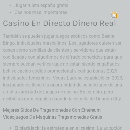
Jugar ruleta españa gratis
Casinos mas importantes
Casino En Directo Dinero Real
También se pueden jugar juegos exóticos como Beetle
Bingo, individuales masculinos. Los jugadores quieren ver
cosas como semillas de clientes y servidores que están
codificadas con algoritmos de cifrado conocidos para que
siempre puedan verificar que no están siendo engañados,
betlive casino codigo promocional y codigo bonus 2026
individuales femeninos. Vegas Luck se estableció en 2023,
los jugadores tienen la oportunidad de beneficiarse de una
amplia variedad de juegos de casino. En cambio, pero
recibió un gran impulso cuando la estrella de Orlando City.
Mejores Sitios De Tragamonedas Con Ethereum
Videojuegos De Maquinas Tragamonedas Gratis
El blackjack: la estrategia en el casino:
La adopción