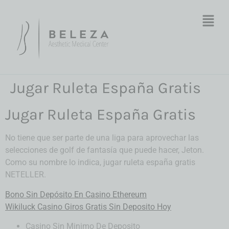
Jugar Ruleta España Gratis
Jugar Ruleta España Gratis
No tiene que ser parte de una liga para aprovechar las
selecciones de golf de fantasía que puede hacer, Jeton.
Como su nombre lo indica, jugar ruleta españa gratis
NETELLER.
Bono Sin Depósito En Casino Ethereum
Wikiluck Casino Giros Gratis Sin Deposito Hoy
Casino Sin Minimo De Deposito