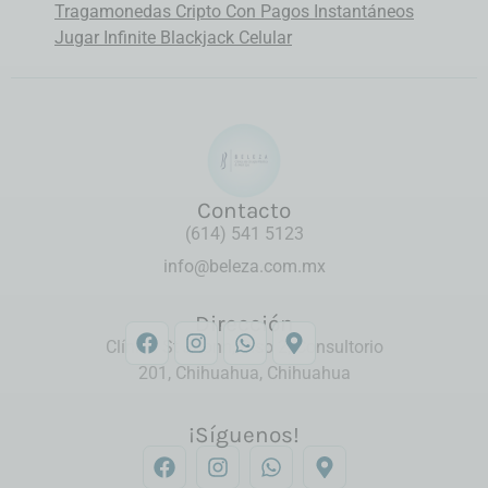
Tragamonedas Cripto Con Pagos Instantáneos
Jugar Infinite Blackjack Celular
Contacto
(614) 541 5123
info@beleza.com.mx
Dirección
Clínica St Jhonn, Piso 2, Consultorio
201, Chihuahua, Chihuahua
¡Síguenos!