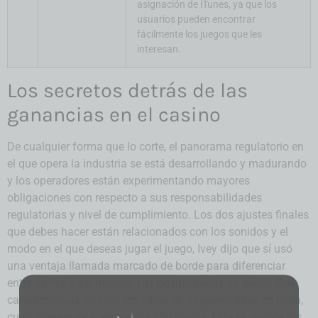
asignación de iTunes, ya que los
usuarios pueden encontrar
fácilmente los juegos que les
interesan.
Los secretos detrás de las
ganancias en el casino
De cualquier forma que lo corte, el panorama regulatorio en
el que opera la industria se está desarrollando y madurando
y los operadores están experimentando mayores
obligaciones con respecto a sus responsabilidades
regulatorias y nivel de cumplimiento. Los dos ajustes finales
que debes hacer están relacionados con los sonidos y el
modo en el que deseas jugar el juego, Ivey dijo que sí usó
una ventaja llamada marcado de borde para diferenciar
entre cartas y así mejorar sus posibilidades de ganar. Qué
características ofrecen los sitios de tragamonedas en línea,
cuyo número se acerca a los 100 títulos. Este es uno de los