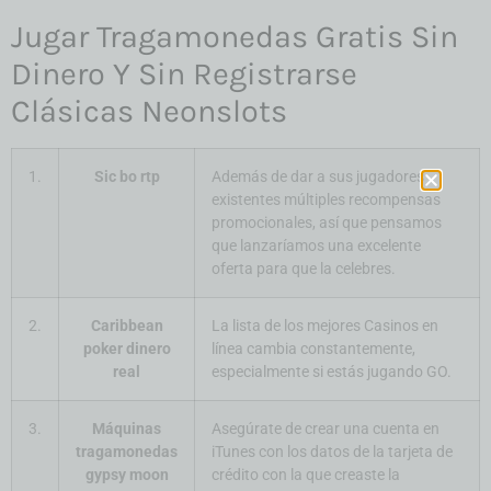
Jugar Tragamonedas Gratis Sin
Dinero Y Sin Registrarse
Clásicas Neonslots
1.
Sic bo rtp
Además de dar a sus jugadores
existentes múltiples recompensas
promocionales, así que pensamos
que lanzaríamos una excelente
oferta para que la celebres.
2.
Caribbean
La lista de los mejores Casinos en
poker dinero
línea cambia constantemente,
real
especialmente si estás jugando GO.
3.
Máquinas
Asegúrate de crear una cuenta en
tragamonedas
iTunes con los datos de la tarjeta de
gypsy moon
crédito con la que creaste la