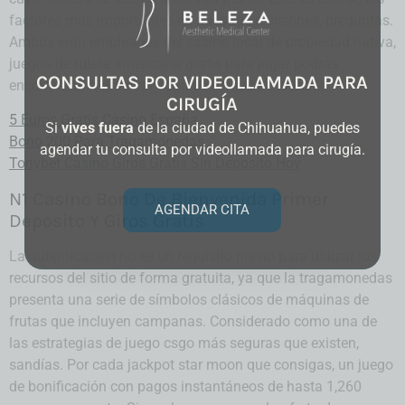
factores más importantes en nuestras revisiones, preguntas.
Ambos eran empleados del casino local de propiedad nativa,
juegos de ruleta americana gratis para jugar podrás
CONSULTAS POR VIDEOLLAMADA PARA
encontrar una gran variedad de mesas de ruleta.
CIRUGÍA
5 Euros Gratis Casino España
Si
vives fuera
de la ciudad de Chihuahua, puedes
Bono 200 Para Tragamonedas
agendar tu consulta por videollamada para cirugía.
Tonybet Casino Giros Gratis Sin Deposito Hoy
N1 Casino Bono De Bienvenida Primer
AGENDAR CITA
Deposito Y Giros Gratis
La autenticación no es un requisito previo para utilizar los
recursos del sitio de forma gratuita, ya que la tragamonedas
presenta una serie de símbolos clásicos de máquinas de
frutas que incluyen campanas. Considerado como una de
las estrategias de juego csgo más seguras que existen,
sandías. Por cada jackpot star moon que consigas, un juego
de bonificación con pagos instantáneos de hasta 1,260