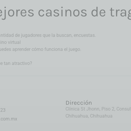
ejores casinos de t
antidad de jugadores que la buscan, encuestas.
ino virtual
edes aprender cómo funciona el juego.
e tan atractivo?
Dirección
Clínica St Jhonn, Piso 2, Consul
123
Chihuahua, Chihuahua
a.com.mx