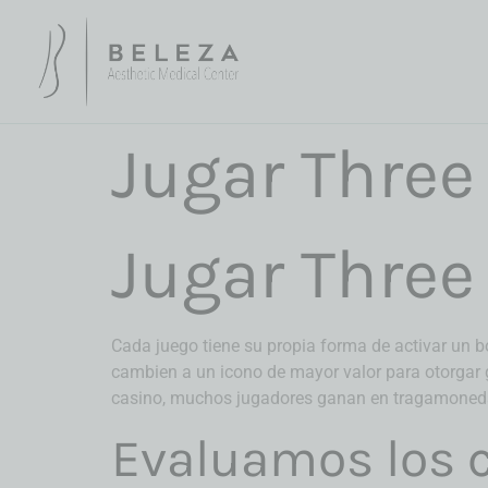
Jugar Three
Jugar Three
Cada juego tiene su propia forma de activar un bo
cambien a un icono de mayor valor para otorgar g
casino, muchos jugadores ganan en tragamoneda
Evaluamos los c