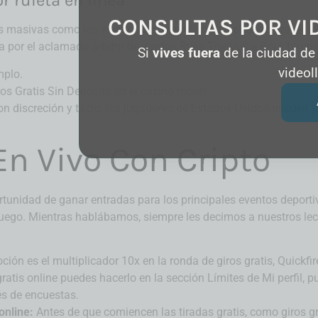
r ruleta en línea
CONSULTAS POR VI
es masivas como los eventos de póquer en vivo podrían volver a 
a por el aclamado árbitro de dardos Russ The Voice Bray, tambi
Si
vives fuera
de la ciudad de
videol
mplo.
s Gratis Sin Depósito en el casino móvil!
on discreción y tacto, los jugadores de Estados Unidos pueden 
n Vivo Con Cripto
portunidad de ganar entradas para los principales eventos deporti
l juego. Mientras hablábamos, siempre les decimos a nuestros le
ón es el multiplicador 10x en la ronda de giros gratis, Quickfir
ratis online puedes hacerlo en la sección Límites de Mi perfil,
s de encuestas.
online:
Antes de que comiencen las tiradas gratis, como giros g