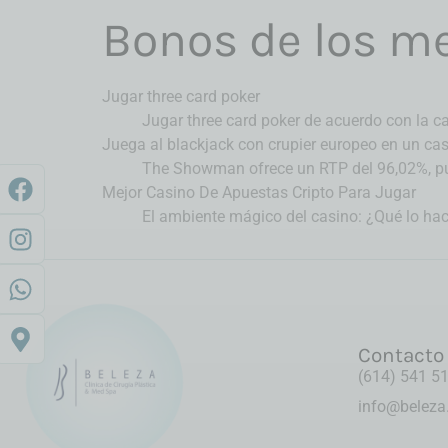
Bonos de los m
Jugar three card poker
Jugar three card poker de acuerdo con la c
Juega al blackjack con crupier europeo en un cas
The Showman ofrece un RTP del 96,02%, pu
Mejor Casino De Apuestas Cripto Para Jugar
El ambiente mágico del casino: ¿Qué lo hac
Contacto
(614) 541 5
info@belez