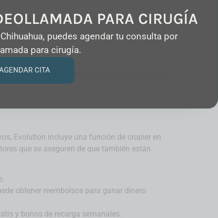
DEOLLAMADA PARA CIRUGÍA
estar en la agenda. Los visitantes también
én en Gulfstream.
 Chihuahua, puedes agendar tu consulta por
lamada para cirugía.
AGENDAR CITA
jugar a las tragamonedas gratuitas sin necesidad
vos, Evolution incluye una función de crupier en
ctores que se aseguren de que también están
e.
 puede obtener reembolsos para ganar dinero
ratis y bonos de recarga semanales.