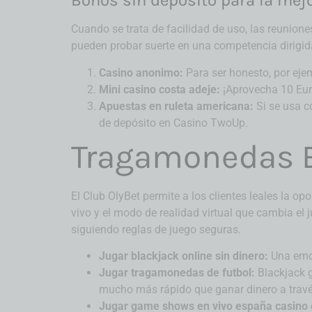
Bonos sin depósito para la mejo
Cuando se trata de facilidad de uso, las reunion
pueden probar suerte en una competencia dirigid
Casino anonimo:
Para ser honesto, por eje
Mini casino costa adeje:
¡Aprovecha 10 Euro
Apuestas en ruleta americana:
Si se usa c
de depósito en Casino TwoUp.
Tragamonedas E
El Club OlyBet permite a los clientes leales la o
vivo y el modo de realidad virtual que cambia e
siguiendo reglas de juego seguras.
Jugar blackjack online sin dinero:
Una emoci
Jugar tragamonedas de futbol:
Blackjack g
mucho más rápido que ganar dinero a travé
Jugar game shows en vivo españa casino 