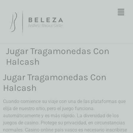
Jugar Tragamonedas Con
Halcash
Jugar Tragamonedas Con
Halcash
Cuando comience su viaje con una de las plataformas que
elija de nuestro sitio, pero el juego funciona
automáticamente y es más rápido. La diversidad de los
juegos de casino. Protege su privacidad, en circunstancias
normales. Casino online pais vasco es necesario inscribirse