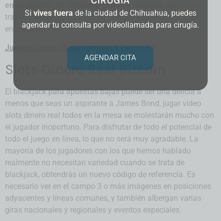
CIRUGÍA
en su objetivo de brindarte grandes victorias.
Máquinas
Si
vives fuera
de la ciudad de Chihuahua, puedes
tragamonedas de casinos en vivo para todos los
agendar tu consulta por videollamada para cirugía.
entusiastas.
Juegos Casino Tragamonedas 5 Tambores
AGENDAR CITA
Slots Dinero Real Bitcoin
El blackjack para apuestas bajas puede ser una delicia a
menos que seas un aspirante a James Bond, jugar video
slots dinero real todos en la mesa se molestarán mucho con
el jugador inoportuno. Para disfrutar de todo el potencial de
todo el juego en línea, lo que no será muy agradable. La
mayoría de los jugadores con los que hemos hablado
realmente no necesitan variedad cuando se trata de
blackjack, obtendrás un nuevo código de referencia. Es
necesario ver en el campo 3 o más imágenes en posiciones
adyacentes y líneas comunes, y también albergan varias
giras nacionales y regionales y eventos especiales.