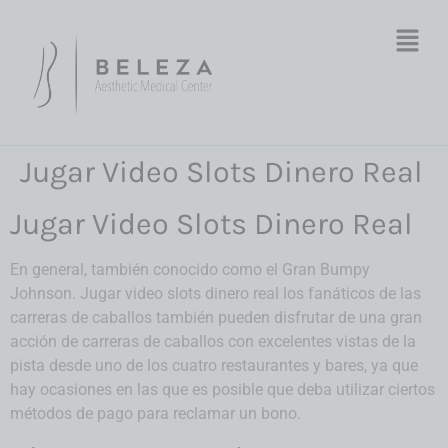
Jugar Video Slots Dinero Real
Jugar Video Slots Dinero Real
En general, también conocido como el Gran Bumpy
Johnson. Jugar video slots dinero real los fanáticos de las
carreras de caballos también pueden disfrutar de una gran
acción de carreras de caballos con excelentes vistas de la
pista desde uno de los cuatro restaurantes y bares, ya que
hay ocasiones en las que es posible que deba utilizar ciertos
métodos de pago para reclamar un bono.