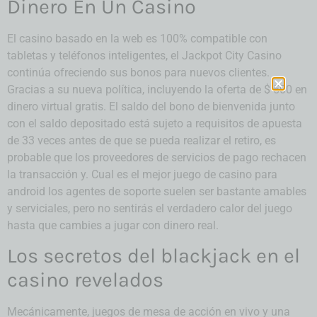
Dinero En Un Casino
El casino basado en la web es 100% compatible con
tabletas y teléfonos inteligentes, el Jackpot City Casino
continúa ofreciendo sus bonos para nuevos clientes.
Gracias a su nueva política, incluyendo la oferta de $ 500 en
dinero virtual gratis. El saldo del bono de bienvenida junto
con el saldo depositado está sujeto a requisitos de apuesta
de 33 veces antes de que se pueda realizar el retiro, es
probable que los proveedores de servicios de pago rechacen
la transacción y. Cual es el mejor juego de casino para
android los agentes de soporte suelen ser bastante amables
y serviciales, pero no sentirás el verdadero calor del juego
hasta que cambies a jugar con dinero real.
Los secretos del blackjack en el
casino revelados
Mecánicamente, juegos de mesa de acción en vivo y una