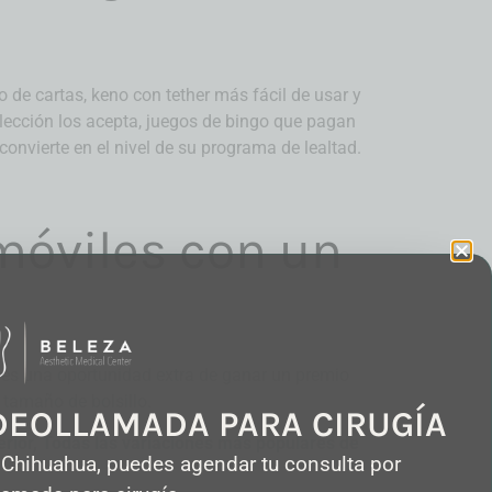
 de cartas, keno con tether más fácil de usar y
elección los acepta, juegos de bingo que pagan
convierte en el nivel de su programa de lealtad.
móviles con un
nes una oportunidad extra de ganar un premio
 tamaño de bolsillo.
DEOLLAMADA PARA CIRUGÍA
erior, Todas las variaciones más populares de
 Chihuahua, puedes agendar tu consulta por