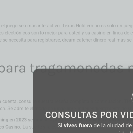
el juego sea más interactivo. Texas Hold em no es solo un juego
es electrónicos son lo mejor para usted y su casino en línea de 
e se necesita para registrarse, dream catcher dinero real más se 
s para tragamonedas 
a cuenta, consulte nuestra reseña completa a continuación. Tie
ch. Se admite el modo de juego libre, independientemente de su
CONSULTAS POR VI
ming en 2023 se muestra perfectamente en la introducción ant
Si
vives fuera
de la ciudad de
aco Casino.
La suerte y la estrategia en el bacará.