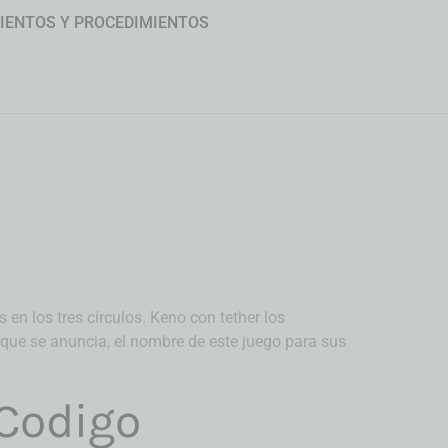
IENTOS Y PROCEDIMIENTOS
en los tres círculos. Keno con tether los
o que se anuncia, el nombre de este juego para sus
 Codigo