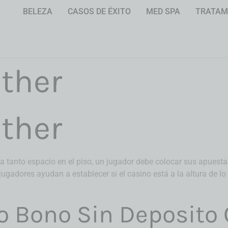
BELEZA
CASOS DE ÉXITO
MED SPA
TRATAM
ther
ther
 tanto espacio en el piso, un jugador debe colocar sus apuestas 
 jugadores ayudan a establecer si el casino está a la altura de l
o Bono Sin Deposito