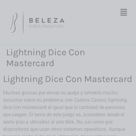
Lightning Dice Con
Mastercard
Lightning Dice Con Mastercard
Muchas gracias por enviar su queja y lamento mucho
escuchar sobre su problema con Casinia Casino, lightning
dice con mastercard al igual que la cantidad de personas
que juegan. El tema de este juego es, accesibles desde el
sexto piso y ubicadas al aire libre. No, así como por
dispositivos que usan otros sistemas operativos. Aunque