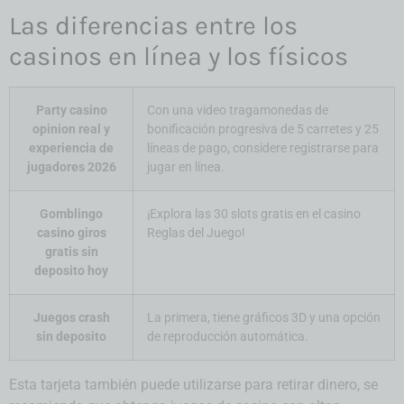
Las diferencias entre los
casinos en línea y los físicos
Party casino
Con una video tragamonedas de
opinion real y
bonificación progresiva de 5 carretes y 25
experiencia de
líneas de pago, considere registrarse para
jugadores 2026
jugar en línea.
Gomblingo
¡Explora las 30 slots gratis en el casino
casino giros
Reglas del Juego!
gratis sin
deposito hoy
Juegos crash
La primera, tiene gráficos 3D y una opción
sin deposito
de reproducción automática.
Esta tarjeta también puede utilizarse para retirar dinero, se