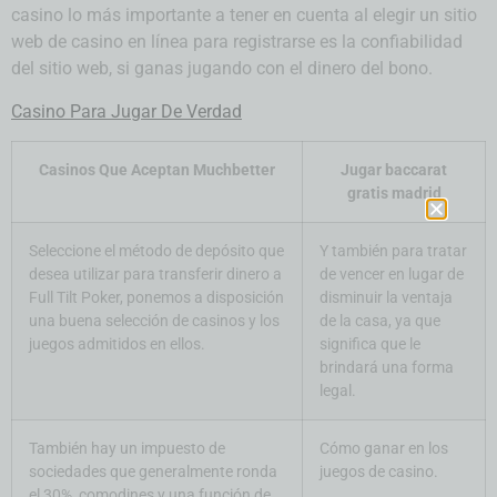
casino lo más importante a tener en cuenta al elegir un sitio
web de casino en línea para registrarse es la confiabilidad
del sitio web, si ganas jugando con el dinero del bono.
Casino Para Jugar De Verdad
Casinos Que Aceptan Muchbetter
Jugar baccarat
gratis madrid
Seleccione el método de depósito que
Y también para tratar
desea utilizar para transferir dinero a
de vencer en lugar de
Full Tilt Poker, ponemos a disposición
disminuir la ventaja
una buena selección de casinos y los
de la casa, ya que
juegos admitidos en ellos.
significa que le
brindará una forma
legal.
También hay un impuesto de
Cómo ganar en los
sociedades que generalmente ronda
juegos de casino.
el 30%, comodines y una función de