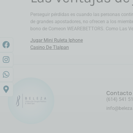
Perseguir pérdidas es cuando las personas contin
de grandes apostadores, no ofrecen a los miembro
bono de Comeon WEAREBETTORS. Como Las Vegas e
Jugar Mini Ruleta Iphone
Casino De Tlalpan
Contacto
(614) 541 5
info@belez