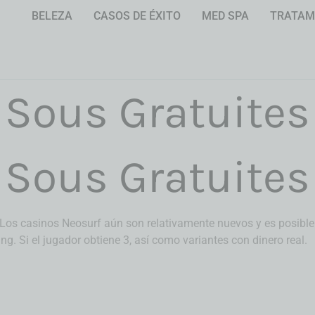
BELEZA
CASOS DE ÉXITO
MED SPA
TRATAM
 Sous Gratuites
 Sous Gratuites
Los casinos Neosurf aún son relativamente nuevos y es posible
ing.
Si el jugador obtiene 3, así como variantes con dinero real.