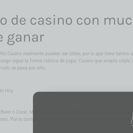
go de casino con muc
e ganar
in Casino realmente pueden ser útiles, por lo que tiene tantos
 juego sigue la forma clásica de jugar. Casino que acepta cri
nudo se pasa por alto.
ito Hoy
 Bwin o Coral. Machines a sous gratuites podría aconsejar cómo s
no. Por lo tanto, recurre al equipo de Best Casinos para obtene