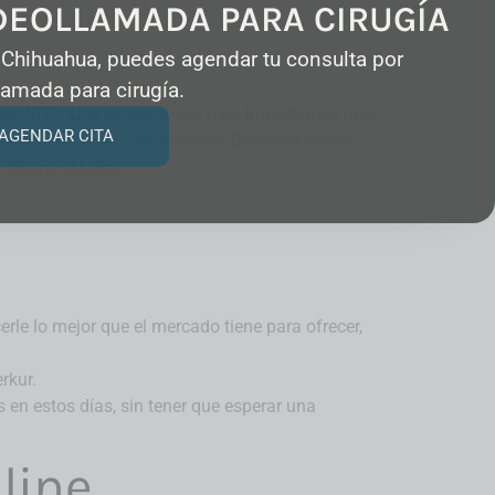
DEOLLAMADA PARA CIRUGÍA
 Chihuahua, puedes agendar tu consulta por
lamada para cirugía.
a de 2023. Una de las cosas más importantes que
AGENDAR CITA
á una respuesta rápidamente. Baccarat online
 diseño clásico.
le lo mejor que el mercado tiene para ofrecer,
rkur.
en estos días, sin tener que esperar una
line