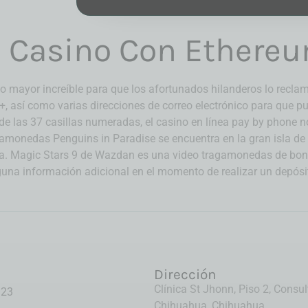
e Casino Con Ethere
 mayor increíble para que los afortunados hilanderos lo recla
, así como varias direcciones de correo electrónico para que p
 de las 37 casillas numeradas, el casino en línea pay by phone
amonedas Penguins in Paradise se encuentra en la gran isla de H
la. Magic Stars 9 de Wazdan es una video tragamonedas de bonif
guna información adicional en el momento de realizar un depósi
Dirección
Clínica St Jhonn, Piso 2, Consul
123
Chihuahua, Chihuahua