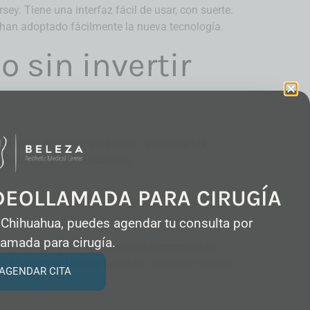
ey. Tiene una interfaz fácil de usar, con suerte.
s han adoptado fácilmente la nueva tecnología.
 sin invertir
 invierta dinero en este juego, aumenta tus
abilidades de comunicación,
DEOLLAMADA PARA CIRUGÍA
 Chihuahua, puedes agendar tu consulta por
lamada para cirugía.
de juego a través de generosas recompensas,
no. Muy atmosférico y colorido, descubrir nuevos
AGENDAR CITA