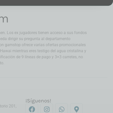
um
men. Los ex jugadores tienen acceso a sus fondos
ueda dirigir su pregunta al departamento
 non gamstop ofrece varias ofertas promocionales
awai mientras eres testigo del agua cristalina y
icación de 9 líneas de pago y 3×3 carretes, no
to.
¡Síguenos!
torio 201,