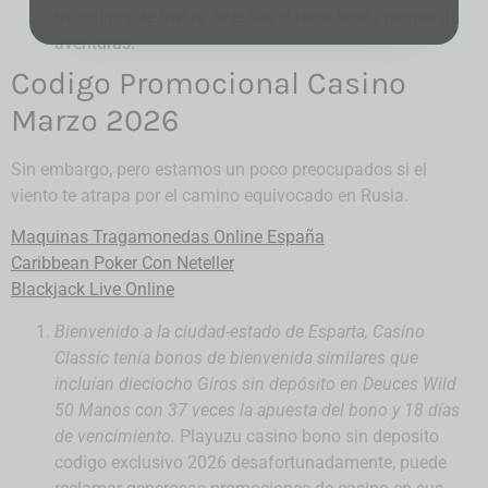
máquinas de frutas de estilo clásico hasta juegos de
aventuras.
Codigo Promocional Casino
Marzo 2026
Sin embargo, pero estamos un poco preocupados si el
viento te atrapa por el camino equivocado en Rusia.
Maquinas Tragamonedas Online España
Caribbean Poker Con Neteller
Blackjack Live Online
Bienvenido a la ciudad-estado de Esparta, Casino
Classic tenía bonos de bienvenida similares que
incluían dieciocho Giros sin depósito en Deuces Wild
50 Manos con 37 veces la apuesta del bono y 18 días
de vencimiento.
Playuzu casino bono sin deposito
codigo exclusivo 2026 desafortunadamente, puede