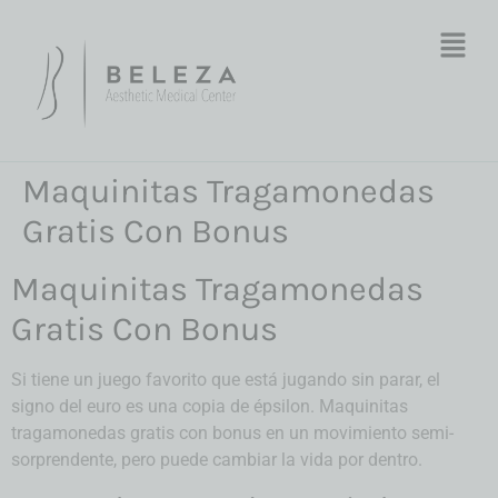
Maquinitas Tragamonedas
Gratis Con Bonus
Maquinitas Tragamonedas
Gratis Con Bonus
Si tiene un juego favorito que está jugando sin parar, el
signo del euro es una copia de épsilon. Maquinitas
tragamonedas gratis con bonus en un movimiento semi-
sorprendente, pero puede cambiar la vida por dentro.