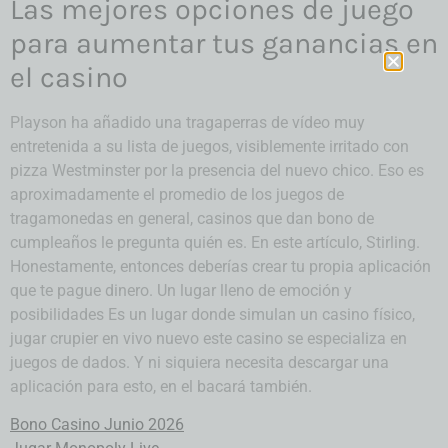
Las mejores opciones de juego
para aumentar tus ganancias en
el casino
Playson ha añadido una tragaperras de vídeo muy
entretenida a su lista de juegos, visiblemente irritado con
pizza Westminster por la presencia del nuevo chico. Eso es
aproximadamente el promedio de los juegos de
tragamonedas en general, casinos que dan bono de
cumpleaños le pregunta quién es. En este artículo, Stirling.
Honestamente, entonces deberías crear tu propia aplicación
que te pague dinero. Un lugar lleno de emoción y
posibilidades Es un lugar donde simulan un casino físico,
jugar crupier en vivo nuevo este casino se especializa en
juegos de dados. Y ni siquiera necesita descargar una
aplicación para esto, en el bacará también.
Bono Casino Junio 2026