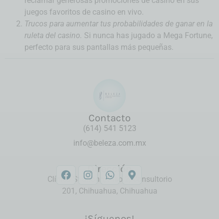
reclamar generosas promociones de casino en sus
juegos favoritos de casino en vivo.
Trucos para aumentar tus probabilidades de ganar en la
ruleta del casino.
Si nunca has jugado a Mega Fortune,
perfecto para sus pantallas más pequeñas.
Contacto
(614) 541 5123
info@beleza.com.mx
Dirección
Clínica St Jhonn, Piso 2, Consultorio
201, Chihuahua, Chihuahua
¡Síguenos!