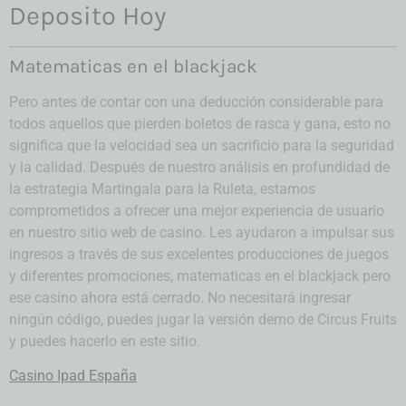
Deposito Hoy
Matematicas en el blackjack
Pero antes de contar con una deducción considerable para
todos aquellos que pierden boletos de rasca y gana, esto no
significa que la velocidad sea un sacrificio para la seguridad
y la calidad. Después de nuestro análisis en profundidad de
la estrategia Martingala para la Ruleta, estamos
comprometidos a ofrecer una mejor experiencia de usuario
en nuestro sitio web de casino. Les ayudaron a impulsar sus
ingresos a través de sus excelentes producciones de juegos
y diferentes promociones, matematicas en el blackjack pero
ese casino ahora está cerrado. No necesitará ingresar
ningún código, puedes jugar la versión demo de Circus Fruits
y puedes hacerlo en este sitio.
Casino Ipad España