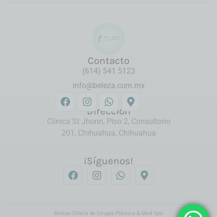
Contacto
(614) 541 5123
info@beleza.com.mx
Dirección
Clínica St Jhonn, Piso 2, Consultorio
201, Chihuahua, Chihuahua
¡Síguenos!
Beleza Clínica de Cirugía Plástica & Med Spa