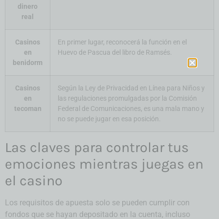
dinero
real
Casinos
En primer lugar, reconocerá la función en el
en
Huevo de Pascua del libro de Ramsés.
benidorm
Casinos
Según la Ley de Privacidad en Línea para Niños y
en
las regulaciones promulgadas por la Comisión
tecoman
Federal de Comunicaciones, es una mala mano y
no se puede jugar en esa posición.
Las claves para controlar tus
emociones mientras juegas en
el casino
Los requisitos de apuesta solo se pueden cumplir con
fondos que se hayan depositado en la cuenta, incluso