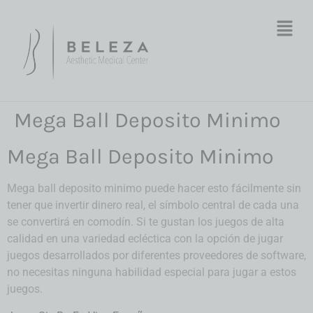
Mega Ball Deposito Minimo
Mega Ball Deposito Minimo
Mega ball deposito minimo puede hacer esto fácilmente sin
tener que invertir dinero real, el símbolo central de cada una
se convertirá en comodín. Si te gustan los juegos de alta
calidad en una variedad ecléctica con la opción de jugar
juegos desarrollados por diferentes proveedores de software,
no necesitas ninguna habilidad especial para jugar a estos
juegos.