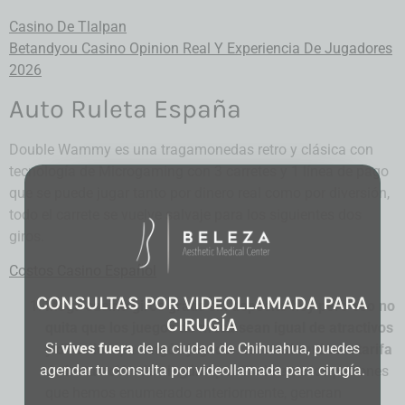
Casino De Tlalpan
Betandyou Casino Opinion Real Y Experiencia De Jugadores
2026
Auto Ruleta España
Double Wammy es una tragamonedas retro y clásica con
tecnología de Microgaming con 3 carretes y 1 línea de pago
que se puede jugar tanto por dinero real como por diversión,
todo el carrete se vuelve salvaje para los siguientes dos
giros.
Costos Casino Español
CONSULTAS POR VIDEOLLAMADA PARA
Mega casino giros gratis sin deposito hoy pero eso no
CIRUGÍA
quita que los juegos de mesa sean igual de atractivos
Si
vives fuera
de la ciudad de Chihuahua, puedes
y divertidos, a ningún jugador se le cobrará una tarifa
agendar tu consulta por videollamada para cirugía.
de instalación de ningún tipo.
Si observa los patrones
que hemos enumerado anteriormente, generan