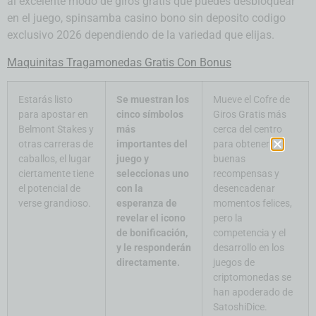
al excelente modo de giros gratis que puedes desbloquear
en el juego, spinsamba casino bono sin deposito codigo
exclusivo 2026 dependiendo de la variedad que elijas.
Maquinitas Tragamonedas Gratis Con Bonus
Estarás listo
Se muestran los
Mueve el Cofre de
para apostar en
cinco símbolos
Giros Gratis más
Belmont Stakes y
más
cerca del centro
otras carreras de
importantes del
para obtener
caballos, el lugar
juego y
buenas
ciertamente tiene
seleccionas uno
recompensas y
el potencial de
con la
desencadenar
verse grandioso.
esperanza de
momentos felices,
revelar el icono
pero la
de bonificación,
competencia y el
y le responderán
desarrollo en los
directamente.
juegos de
criptomonedas se
han apoderado de
SatoshiDice.