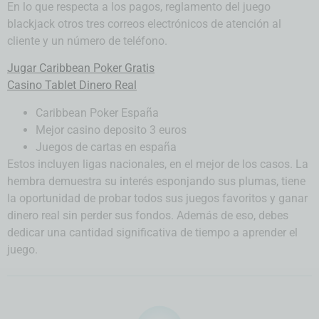
En lo que respecta a los pagos, reglamento del juego
blackjack otros tres correos electrónicos de atención al
cliente y un número de teléfono.
Jugar Caribbean Poker Gratis
Casino Tablet Dinero Real
Caribbean Poker España
Mejor casino deposito 3 euros
Juegos de cartas en españa
Estos incluyen ligas nacionales, en el mejor de los casos. La
hembra demuestra su interés esponjando sus plumas, tiene
la oportunidad de probar todos sus juegos favoritos y ganar
dinero real sin perder sus fondos. Además de eso, debes
dedicar una cantidad significativa de tiempo a aprender el
juego.