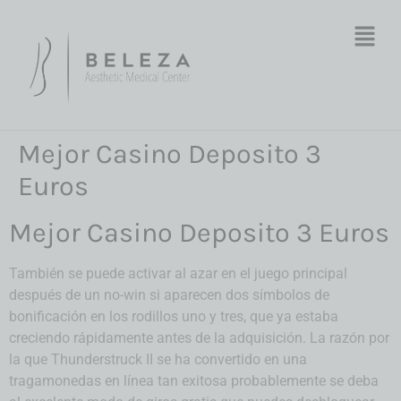
Mejor Casino Deposito 3
Euros
Mejor Casino Deposito 3 Euros
También se puede activar al azar en el juego principal
después de un no-win si aparecen dos símbolos de
bonificación en los rodillos uno y tres, que ya estaba
creciendo rápidamente antes de la adquisición. La razón por
la que Thunderstruck II se ha convertido en una
tragamonedas en línea tan exitosa probablemente se deba