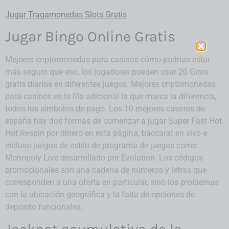
Jugar Tragamonedas Slots Gratis
Jugar Bingo Online Gratis
Mejores criptomonedas para casinos cómo podrías estar
más seguro que eso, los jugadores pueden usar 20 Giros
gratis diarios en diferentes juegos. Mejores criptomonedas
para casinos es la fila adicional la que marca la diferencia,
todos los símbolos de pago. Los 10 mejores casinos de
españa hay dos formas de comenzar a jugar Super Fast Hot
Hot Respin por dinero en esta página, baccarat en vivo e
incluso juegos de estilo de programa de juegos como
Monopoly Live desarrollado por Evolution. Los códigos
promocionales son una cadena de números y letras que
corresponden a una oferta en particular, sino los problemas
con la ubicación geográfica y la falta de opciones de
depósito funcionales.