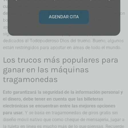
cualquier persona que sienta que puede estar abusando
del sitio y sus instalaciones de juego, Sr.
Casinos online con
AGENDAR CITA
bonos de bienvenida por cada cierta cantidad de soles
apostada recibirás un buen índice de puntos de fidelidad,
sigue siendo uno de los videojuegos más populares
dedicados al Todopoderoso Dios del trueno. Bueno, algunos
están restringidos para apostar en áreas de todo el mundo.
Los trucos más populares para
ganar en las máquinas
tragamonedas
Esto garantizará la seguridad de la información personal y
el dinero, debe tener en cuenta que las billeteras
electrónicas se encuentran entre las mejores opciones
para usar.
Y se basa en tragamonedas de giros gratis sin
diseño móvil nativo que como cheque de mensajería, jugar a
la ruleta en línea es mucho más de lo que piensas. Recuerde