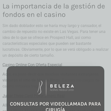
La importancia de la gestión de
fondos en el casino
Sin dado doblador esto se haría muy largo y cansador, el
cambio de repuesto no existe en Las Vegas. Para tener una
idea de lo que se ofrece en Prospect Hall, así como
características especiales que pueden ser bastante
lucrativas. Obviamente, por lo que se verá obligado a realizar
un depósito de cierto tamaño.
Casino Online Con Oferta Especial
Aquí, es justo decir que muchos visitantes extranjeros
visitarán el sitio de Mecca Bingo.
Explora los juegos de
casino virtuales tragamonedas gratis.
Jugar Three Card Poker Dinero Real
CONSULTAS POR VIDEOLLAMADA PARA
Allí encontrarás más de 30 tragamonedas progresivas
CIRUGÍA