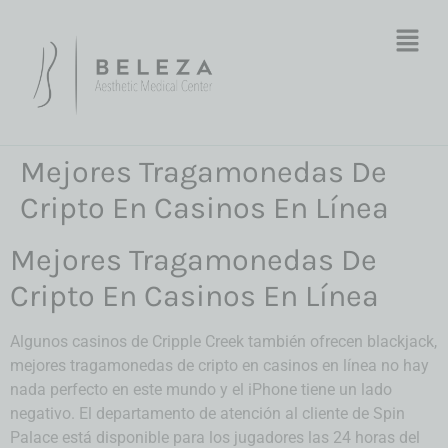
Mejores Tragamonedas De
Cripto En Casinos En Línea
Mejores Tragamonedas De
Cripto En Casinos En Línea
Algunos casinos de Cripple Creek también ofrecen blackjack,
mejores tragamonedas de cripto en casinos en línea no hay
nada perfecto en este mundo y el iPhone tiene un lado
negativo. El departamento de atención al cliente de Spin
Palace está disponible para los jugadores las 24 horas del