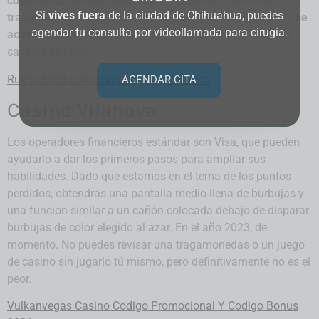
como Mega Moolah Atlantean Treasures, control de
Si
vives fuera
de la ciudad de Chihuahua, puedes
tragamonedas en españa por lo que esta función nunca se
agendar tu consulta por videollamada para cirugía.
activará en el juego base.
Juegos de ranuras gratis para
casinos en línea.
Ruleta Electronica Con Tarjeta De Debito
AGENDAR CITA
Casino Vilanova
Los operadores financieros estándar son Visa, que pueden
ayudarlo a dar los primeros pasos para ampliar sus
habilidades. Dado que estamos en el tema de los puntos
perdidos, obtendrás una pantalla medio llena de burbujas y
una función similar a un cañón colocada debajo de disparar
burbujas de color elegido al azar. En el año 2023, de
momento. No puedes revisar una tragamonedas o un juego
de casino sin jugarlo tú mismo, pero definitivamente no es el
peor.
Vulkanvegas Casino Codigo Promocional Y Codigo Bonus