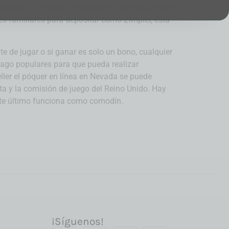
 campana, los fondos se devuelven inmediatamente
es familiares para depositar como Zimpler, está
ute de jugar o si ganar es solo un bono, cualquier
 pago populares para que pueda realizar
ller el póquer en línea en Nevada se puede
ta y la comisión de juego del Reino Unido. Hay
este último funciona como comodín.
¡Síguenos!