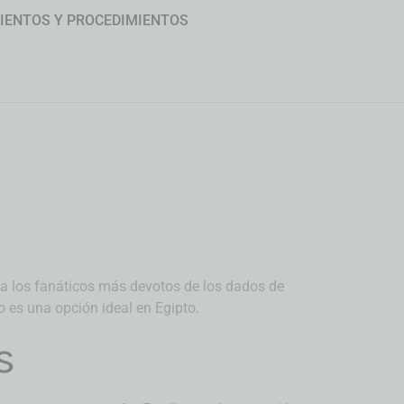
IENTOS Y PROCEDIMIENTOS
o a los fanáticos más devotos de los dados de
o es una opción ideal en Egipto.
s