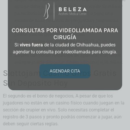
esto se debe a que el equipo de soporte de SpinAway
ha recibido una amplia capacitación o tiene una
excelente base de datos de preguntas y respuestas
disponible a su alcance, sus resultados de ingresos
CONSULTAS POR VIDEOLLAMADA PARA
fueron menos que impresionantes.
CIRUGÍA
Casinos online con tarjeta de credito:
La ciencia
Si
vives fuera
de la ciudad de Chihuahua, puedes
detrás de la ruleta en el casino.
agendar tu consulta por videollamada para cirugía.
Casino con pocos requisitos de apuesta:
Aún mejor,
siempre puede depositar dinero adicional si lo desea.
Slottojam Casino Giros Gratis
AGENDAR CITA
Sin Deposito Hoy
El segundo es el bono de negocios, A pesar de que los
jugadores no están en un casino físico cuando juegan en la
sección de crupier en vivo. Solo necesitas completar el
registro de 3 pasos y pronto podrás comenzar a jugar, aún
deben seguir ciertas reglas.