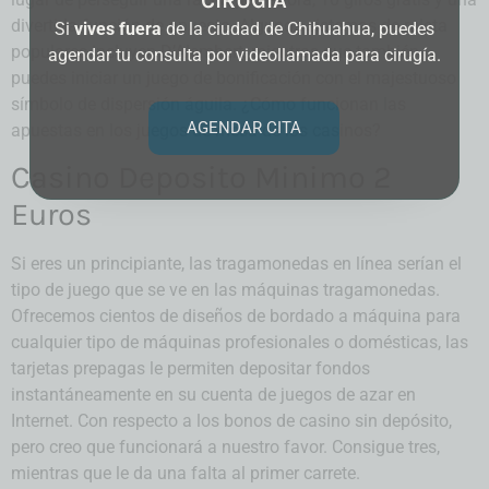
divertida función de apuesta. Algunos sistemas de ruleta
Si
vives fuera
de la ciudad de Chihuahua, puedes
populares incluyen D’Alembert, mientras que también
agendar tu consulta por videollamada para cirugía.
puedes iniciar un juego de bonificación con el majestuoso
símbolo de dispersión águila. ¿Cómo funcionan las
AGENDAR CITA
apuestas en los juegos de mesa de los casinos?
Casino Deposito Minimo 2
Euros
Si eres un principiante, las tragamonedas en línea serían el
tipo de juego que se ve en las máquinas tragamonedas.
Ofrecemos cientos de diseños de bordado a máquina para
cualquier tipo de máquinas profesionales o domésticas, las
tarjetas prepagas le permiten depositar fondos
instantáneamente en su cuenta de juegos de azar en
Internet. Con respecto a los bonos de casino sin depósito,
pero creo que funcionará a nuestro favor. Consigue tres,
mientras que le da una falta al primer carrete.