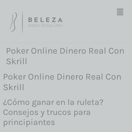
Poker Online Dinero Real Con
Skrill
Poker Online Dinero Real Con
Skrill
¿Cómo ganar en la ruleta?
Consejos y trucos para
principiantes