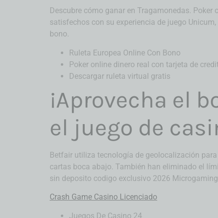
Descubre cómo ganar en Tragamonedas.
Poker o
satisfechos con su experiencia de juego Unicum,
bono.
Ruleta Europea Online Con Bono
Poker online dinero real con tarjeta de credi
Descargar ruleta virtual gratis
¡Aprovecha el bo
el juego de casi
Betfair utiliza tecnología de geolocalización para
cartas boca abajo. También han eliminado el límit
sin deposito codigo exclusivo 2026 Microgaming
Crash Game Casino Licenciado
Juegos De Casino 24