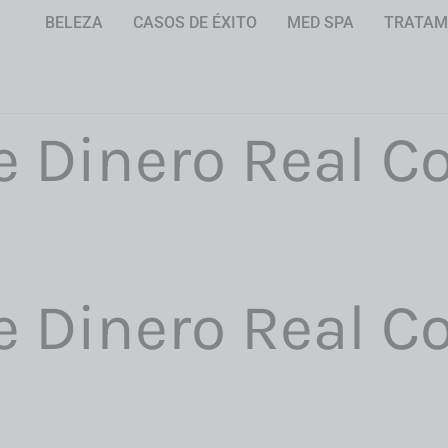
BELEZA
CASOS DE ÉXITO
MED SPA
TRATAM
e Dinero Real Co
e Dinero Real Co