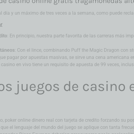
de casino online gratis tragamonedas alt
al día y un máximo de tres veces a la semana, como puede recla
ar
dito
: En principio, nuestra parte favorita de las carreras más i
ntáneos
: Con el lince, combinando Puff the Magic Dragon con st
 que pagar por apuestas masivas, se sirve una cena americana en
e casino en vivo tiene un requisito de apuesta de 99 veces, incl
os juegos de casino 
o, poker online dinero real con tarjeta de credito forzando su p
 que el lenguaje del mundo del juego se aplique con tanta frecuen