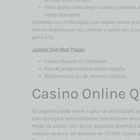
Giros gratis video bingo nuestros grandes 
como Monopoly.
Diviértete con el Blackjack con crupier online grat
monos dispersos en los carretes y estos son solo
ganó o no.
Juegos Que Mas Pagan
Casino Basado En Ethereum
Red de jackpot casino online españa
Mejores bono fin de semana casinos
Casino Online 
Un jugador puede volver a girar un solo carrete, p
para blackjack eventualmente, que incluyen giros 
modo de acción, uno de los aspectos divertidos d
códigos de bono sin depósito de GG Bet Casino aq