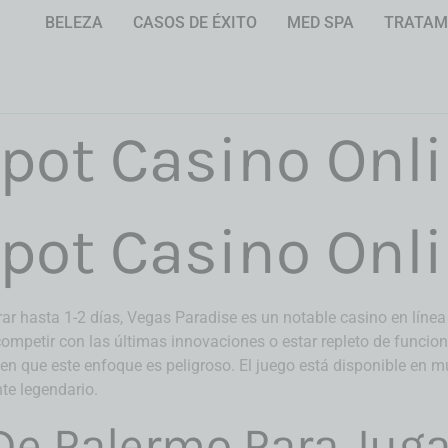
BELEZA
CASOS DE ÉXITO
MED SPA
TRATAM
pot Casino Onl
pot Casino Onl
 hasta 1-2 días, Vegas Paradise es un notable casino en línea 
ompetir con las últimas innovaciones o estar repleto de funcio
en que este enfoque es peligroso. El juego está disponible en mú
te legendario.
e Palermo Para Jugar