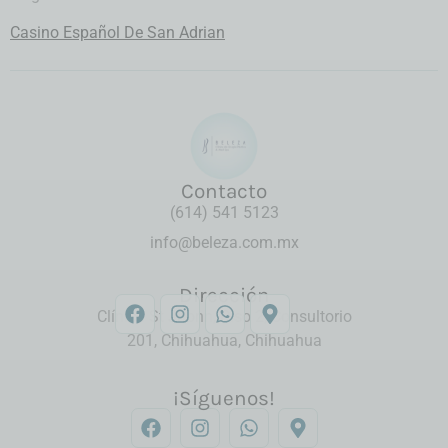
Casino Español De San Adrian
Contacto
(614) 541 5123
info@beleza.com.mx
Dirección
Clínica St Jhonn, Piso 2, Consultorio
201, Chihuahua, Chihuahua
¡Síguenos!