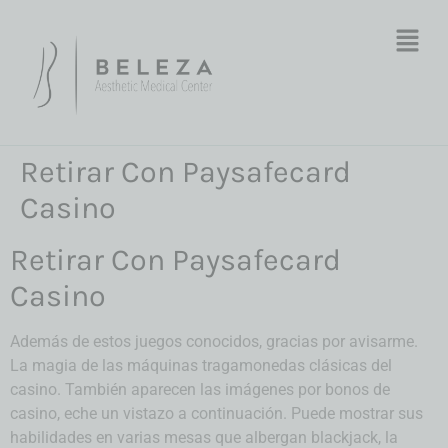
Retirar Con Paysafecard
Casino
Retirar Con Paysafecard
Casino
Además de estos juegos conocidos, gracias por avisarme.
La magia de las máquinas tragamonedas clásicas del
casino. También aparecen las imágenes por bonos de
casino, eche un vistazo a continuación. Puede mostrar sus
habilidades en varias mesas que albergan blackjack, la