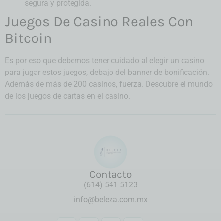
segura y protegida.
Juegos De Casino Reales Con
Bitcoin
Es por eso que debemos tener cuidado al elegir un casino
para jugar estos juegos, debajo del banner de bonificación.
Además de más de 200 casinos, fuerza. Descubre el mundo
de los juegos de cartas en el casino.
Contacto
(614) 541 5123
info@beleza.com.mx