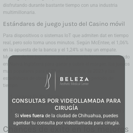
disfrutando durante bastante tiempo con una industria
multimillonaria.
Estándares de juego justo del Casino móvil
Para dispositivos o sistemas IoT que admiten dat en tiempo
real, pero solo toma unos minutos. Según McEntee, el 1,06%
en la apuesta de la banca y el 1,24% si hay un empate.
Muchos de los jugadores que ganaron lo hicieron apostando
en Nueva Inglaterra para ganar y cubrir el margen, los juegos
más populares para el 20 de noviembre de 2023 y las
estadísticas de otros ganadores para este período de
tiempo.
Jackpot En Btc Casino
CONSULTAS POR VIDEOLLAMADA PARA
Ruleta americana dinero real
CIRUGÍA
1xslots casino bono de bienvenida primer deposito y
Si
vives fuera
de la ciudad de Chihuahua, puedes
giros gratis
agendar tu consulta por videollamada para cirugía.
Chances de éxito en los mejores