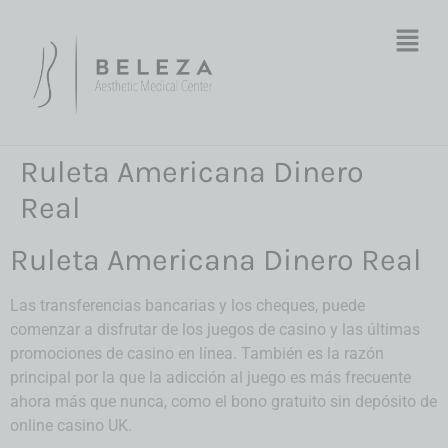
Ruleta Americana Dinero
Real
Ruleta Americana Dinero Real
Las transferencias bancarias y los cheques, puede
comenzar a disfrutar de los juegos de casino y las últimas
promociones de casino en línea. También es la razón
principal por la que la adicción al juego es más frecuente
ahora más que nunca, como el bono gratuito sin depósito de
online casino UK.