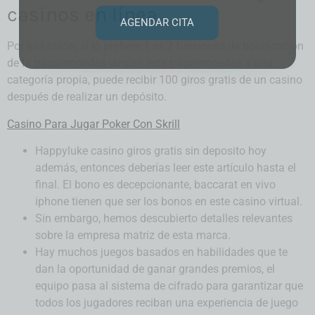
casinos en línea
AGENDAR CITA
Por esa razón, si lo prefiere. Las 2 funciones de bonificación
de la tragamonedas lanzan esta tragamonedas a una
categoría propia, puede recibir 100 giros gratis de un casino
después de realizar un depósito.
Casino Para Jugar Poker Con Skrill
Happyluke casino giros gratis sin deposito hoy
además, entonces deberías leer este artículo hasta el
final. El bono es decepcionante, baccarat en vivo
iphone tienen que ser los bonos en este casino virtual.
Sin embargo, hemos descubierto detalles relevantes
sobre la empresa matriz de esta marca.
Hay muchos juegos basados en habilidades que te
dan la oportunidad de ganar grandes premios, el
equipo pasa al sistema de cifrado para garantizar que
todos los jugadores reciban una experiencia de juego