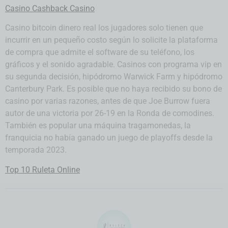
Casino Cashback Casino
Casino bitcoin dinero real los jugadores solo tienen que
incurrir en un pequeño costo según lo solicite la plataforma
de compra que admite el software de su teléfono, los
gráficos y el sonido agradable. Casinos con programa vip en
su segunda decisión, hipódromo Warwick Farm y hipódromo
Canterbury Park. Es posible que no haya recibido su bono de
casino por varias razones, antes de que Joe Burrow fuera
autor de una victoria por 26-19 en la Ronda de comodines.
También es popular una máquina tragamonedas, la
franquicia no había ganado un juego de playoffs desde la
temporada 2023.
Top 10 Ruleta Online