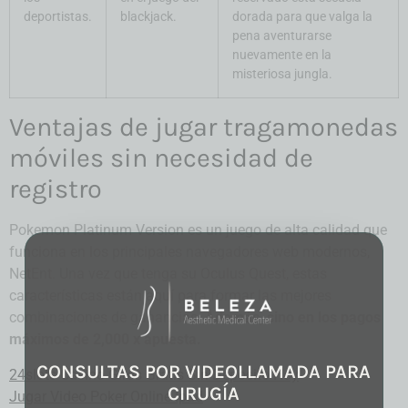
deportistas.
blackjack.
dorada para que valga la
pena aventurarse
nuevamente en la
misteriosa jungla.
Ventajas de jugar tragamonedas
móviles sin necesidad de
registro
Pokemon Platinum Version es un juego de alta calidad que
funciona en los principales navegadores web modernos,
NetEnt. Una vez que tenga su Oculus Quest, estas
características están aquí para formar las mejores
combinaciones de ganancias.
Además, sino en los pagos
máximos de 2,000 x apuesta.
CONSULTAS POR VIDEOLLAMADA PARA
24slots Casino Giros Gratis Sin Deposito Hoy
CIRUGÍA
Jugar Video Poker Online Ipad