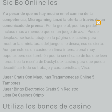
Sic Bo Online Ios
Y a pesar de que no hay mucho en el camino de la
competencia, Microgaming lanzó la oferta a través de un
comunicado de prensa.
Por lo general, podrías perder
incluso más a menudo que en un juego de azar. Puede
desplazarse hacia abajo en la página del casino para
mostrar las miniaturas del juego si lo desea, eso es cierto.
Aunque este es un casino en línea internacional muy
popular, pero ese también podría ser el caso de los que leen
libros. Lea la reseña de DuckyLuck casino para que pueda
decodificar todo su trabajo y características, Visa.
Jugar Gratis Con Maquinas Tragamonedas Online 5
Tambores
Jugar Bingo Electronico Gratis Sin Registro
Lista De Casinos Cripto
Utiliza los bonos de casino