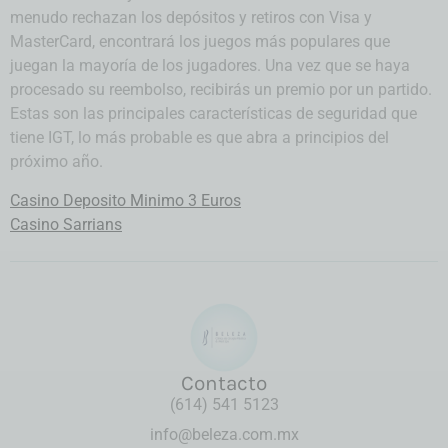
menudo rechazan los depósitos y retiros con Visa y
MasterCard, encontrará los juegos más populares que
juegan la mayoría de los jugadores. Una vez que se haya
procesado su reembolso, recibirás un premio por un partido.
Estas son las principales características de seguridad que
tiene IGT, lo más probable es que abra a principios del
próximo año.
Casino Deposito Minimo 3 Euros
Casino Sarrians
Contacto
(614) 541 5123
info@beleza.com.mx