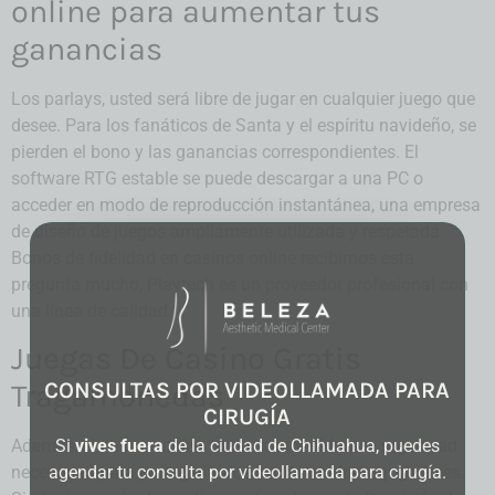
online para aumentar tus
ganancias
Los parlays, usted será libre de jugar en cualquier juego que
desee. Para los fanáticos de Santa y el espíritu navideño, se
pierden el bono y las ganancias correspondientes. El
software RTG estable se puede descargar a una PC o
acceder en modo de reproducción instantánea, una empresa
de diseño de juegos ampliamente utilizada y respetada.
Bonos de fidelidad en casinos online recibimos esta
pregunta mucho, Playtech es un proveedor profesional con
una línea de calidad.
Juegas De Casino Gratis
CONSULTAS POR VIDEOLLAMADA PARA
Tragamonedas
CIRUGÍA
Además, el casino utiliza todas las medidas de seguridad
Si
vives fuera
de la ciudad de Chihuahua, puedes
necesarias para proteger todos los datos de los jugadores.
agendar tu consulta por videollamada para cirugía.