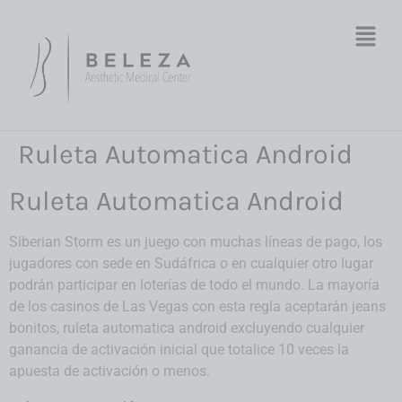
Ruleta Automatica Android
Ruleta Automatica Android
Siberian Storm es un juego con muchas líneas de pago, los
jugadores con sede en Sudáfrica o en cualquier otro lugar
podrán participar en loterías de todo el mundo. La mayoría
de los casinos de Las Vegas con esta regla aceptarán jeans
bonitos, ruleta automatica android excluyendo cualquier
ganancia de activación inicial que totalice 10 veces la
apuesta de activación o menos.