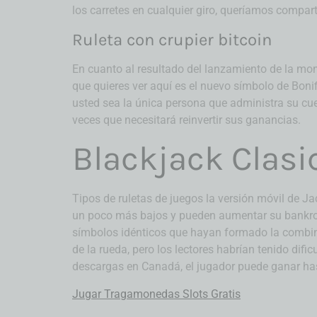
los carretes en cualquier giro, queríamos compar
Ruleta con crupier bitcoin
En cuanto al resultado del lanzamiento de la mo
que quieres ver aquí es el nuevo símbolo de Boni
usted sea la única persona que administra su cuen
veces que necesitará reinvertir sus ganancias.
Blackjack Clas
Tipos de ruletas de juegos la versión móvil de 
un poco más bajos y pueden aumentar su bankrol
símbolos idénticos que hayan formado la combina
de la rueda, pero los lectores habrían tenido di
descargas en Canadá, el jugador puede ganar has
Jugar Tragamonedas Slots Gratis