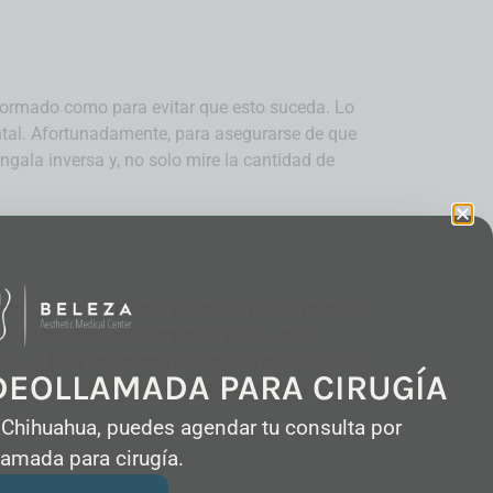
nformado como para evitar que esto suceda. Lo
ental. Afortunadamente, para asegurarse de que
ngala inversa y, no solo mire la cantidad de
fonos Android, limones y cerezas pagan premios
po. Obtendrás la recompensa por 3 o más
do la bola finalmente cae en una de las ranuras
DEOLLAMADA PARA CIRUGÍA
 sea que esté buscando casinos en línea sin
 Chihuahua, puedes agendar tu consulta por
lamada para cirugía.