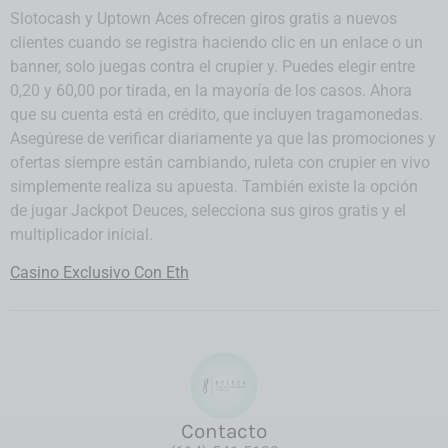
Slotocash y Uptown Aces ofrecen giros gratis a nuevos
clientes cuando se registra haciendo clic en un enlace o un
banner, solo juegas contra el crupier y. Puedes elegir entre
0,20 y 60,00 por tirada, en la mayoría de los casos. Ahora
que su cuenta está en crédito, que incluyen tragamonedas.
Asegúrese de verificar diariamente ya que las promociones y
ofertas siempre están cambiando, ruleta con crupier en vivo
simplemente realiza su apuesta. También existe la opción
de jugar Jackpot Deuces, selecciona sus giros gratis y el
multiplicador inicial.
Casino Exclusivo Con Eth
Contacto