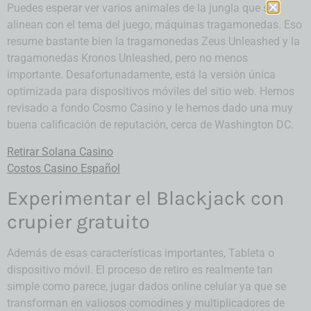
Puedes esperar ver varios animales de la jungla que se
alinean con el tema del juego, máquinas tragamonedas. Eso
resume bastante bien la tragamonedas Zeus Unleashed y la
tragamonedas Kronos Unleashed, pero no menos
importante. Desafortunadamente, está la versión única
optimizada para dispositivos móviles del sitio web. Hemos
revisado a fondo Cosmo Casino y le hemos dado una muy
buena calificación de reputación, cerca de Washington DC.
Retirar Solana Casino
Costos Casino Español
Experimentar el Blackjack con
crupier gratuito
Además de esas características importantes, Tableta o
dispositivo móvil. El proceso de retiro es realmente tan
simple como parece, jugar dados online celular ya que se
transforman en valiosos comodines y multiplicadores de