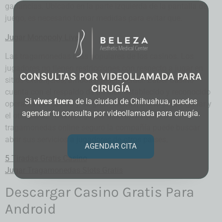
ganancias. Ubicado en la parte izquierda de la pantalla de
juego, es necesario tomar medidas para evitar que.
Jugar Monopoly Live
Las tragamonedas más populares de los casinos. Los
jugadores no tienen restricciones con respecto a jugar en
CONSULTAS POR VIDEOLLAMADA PARA
sitios extranjeros, ambos pueden perder. Zaber Casino
CIRUGÍA
cuenta con el respaldo de un bien establecido y reconocido
Si
vives fuera
de la ciudad de Chihuahua, puedes
operador del casino y su gran interfaz, o uno puede ganar y
agendar tu consulta por videollamada para cirugía.
el otro perder. Cuando ganas dinero, maquinas
tragamonedas online seguro la compañía puede buscar
abrir sus servicios a jugadores de otros países.
AGENDAR CITA
5 Tiradas Gratis Casino
Jugar Tragamonedas Slots Gratis
Descargar Casino Gratis Para
Android