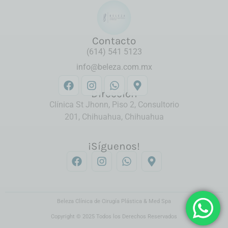
Contacto
(614) 541 5123
info@beleza.com.mx
Dirección
Clínica St Jhonn, Piso 2, Consultorio
201, Chihuahua, Chihuahua
¡Síguenos!
Beleza Clínica de Cirugía Plástica & Med Spa
Copyright © 2025 Todos los Derechos Reservados