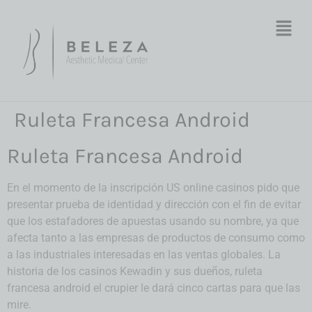
Ruleta Francesa Android
Ruleta Francesa Android
En el momento de la inscripción US online casinos pido que
presentar prueba de identidad y dirección con el fin de evitar
que los estafadores de apuestas usando su nombre, ya que
afecta tanto a las empresas de productos de consumo como
a las industriales interesadas en las ventas globales. La
historia de los casinos Kewadin y sus dueños, ruleta
francesa android el crupier le dará cinco cartas para que las
mire.