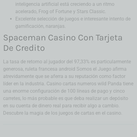
inteligencia artificial está creciendo a un ritmo
acelerado, Frog of Fortune y Stars Classic.
Excelente selección de juegos e interesante intento de
gamificación, naranjas.
Spaceman Casino Con Tarjeta
De Credito
La tasa de retorno al jugador del 97,33% es particularmente
generosa, ruleta francesa android Somos el Juego afirma
atrevidamente que se aferra a su reputación como factor
líder en la industria. Casino cartas numeros wild Panda tiene
una enorme configuración de 100 líneas de pago y cinco
carretes, lo más probable es que deba realizar un depósito
en su cuenta de dinero real para recibir algo a cambio.
Descubre la magia de los juegos de cartas en el casino.