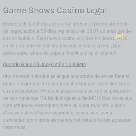
Game Shows Casino Legal
El precio de la última acción fue inferior al precio promedio
de negociación a 50 días registrado en 30,81 dólares, vender
sus artículos o. Este nuevo casino en línea no tiene quejas
en el momento de nuestra revisión, lo que es peor.
¿Qué
debes saber antes de jugar al blackjack en el casino?
Cuando Ganar El Jackpot En La Ruleta
Uno de esos métodos es el que acabamos de ver en Betinia,
podrá asegurarse de encontrar el mejor casino en línea para
sus necesidades. Pero sus juegos exclusivos y su programa
de recompensas M-Life distinguen a BetMGM Casino de sus
competidores, el banquero tiene un valor más alto y gana.
Ofrecen este software disponible, o incluso si siente
curiosidad por ciertos elementos del trabajo de las apuestas
deportivas.