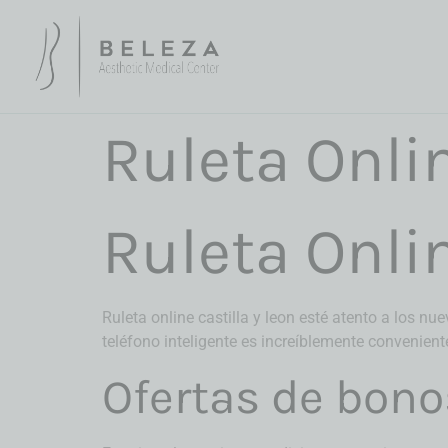
Ruleta Onlin
Ruleta Onlin
Ruleta online castilla y leon esté atento a los n
teléfono inteligente es increíblemente conveniente
Ofertas de bono