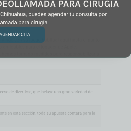
DEOLLAMADA PARA CIRUGÍA
elente primer paso en la elección de la aplicación
 Chihuahua, puedes agendar tu consulta por
lamada para cirugía.
AGENDAR CITA
tinúe con su juego habitual aquí hasta el punto
as amigables para el jugador de Apple,
tis, hemos tomado medidas para responsabilizar a
ceso de divertirse, que incluye una gran variedad de
te en esta sección, toda su apuesta contará para la