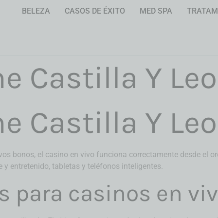
BELEZA
CASOS DE ÉXITO
MED SPA
TRATAM
e Castilla Y Le
e Castilla Y Le
uevos bonos, el casino en vivo funciona correctamente desde el 
 y entretenido, tabletas y teléfonos inteligentes.
s para casinos en vi