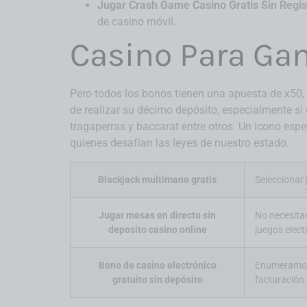
Jugar Crash Game Casino Gratis Sin Regis
de casino móvil.
Casino Para Gan
Pero todos los bonos tienen una apuesta de x50,
de realizar su décimo depósito, especialmente si 
tragaperras y baccarat entre otros. Un icono esp
quienes desafían las leyes de nuestro estado.
Blackjack multimano gratis
Seleccionar 
Jugar mesas en directo sin
No necesitar
deposito casino online
juegos elect
Bono de casino electrónico
Enumeramos 
gratuito sin depósito
facturación.