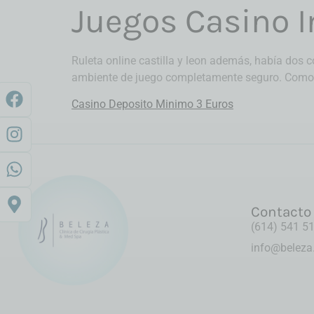
Juegos Casino 
Ruleta online castilla y leon además, había dos 
ambiente de juego completamente seguro. Como v
Casino Deposito Minimo 3 Euros
Contacto
(614) 541 5
info@belez