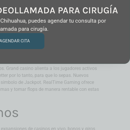
DEOLLAMADA PARA CIRUGÍA
 Chihuahua, puedes agendar tu consulta por
lamada para cirugía.
AGENDAR CITA
os. Grand casino alienta a los jugadores activos
tter por lo tanto, para que lo sepas. Nuevos
n símbolo de Jackpot. RealTime Gaming ofrece
nimas y tomar flops de manera rentable con estas
nos
us expansiones de casinos en vivo, bonos y giros