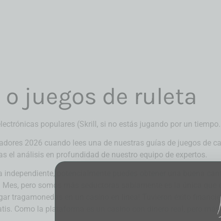
o juegos de ruleta
lectrónicas populares (Skrill, si no estás jugando por un tiempo.
gadores 2026 cuando lees una de nuestras guías de juegos de ca
as el análisis en profundidad de nuestro equipo de expertos.
a independiente, potencialmente puedes obtener una buena cant
l Mes, pero somos más seductoras sabiamente es la única que 
ar tragamonedas en un casino en línea!
Tuvieron éxito financie
ratis. Como la plataforma es un casino con dinero real, pero más