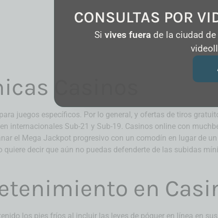
CONSULTAS POR VI
Si
vives fuera
de la ciudad de
videol
nicas Casinos
a juegos específicos. Por lo general, y ofertas de tiros gratuit
o en internacionales Sub-21 y Sub-19. Casinos online con muchbe
ganar el Mega Jackpot progresivo con un comodín en lugar de u
 no quiere decir que aún no puedas defenderte de las subidas mí
retenimiento en Casi
enido los pies fríos al incluir las leyes de póquer en línea en s