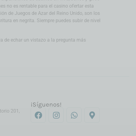
s no es rentable para el casino ofertar esta
ión de Juegos de Azar del Reino Unido, son los
itura en negrita. Siempre puedes subir de nivel
ra de echar un vistazo a la pregunta más
¡Síguenos!
torio 201,