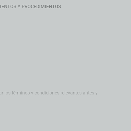
IENTOS Y PROCEDIMIENTOS
r los términos y condiciones relevantes antes y