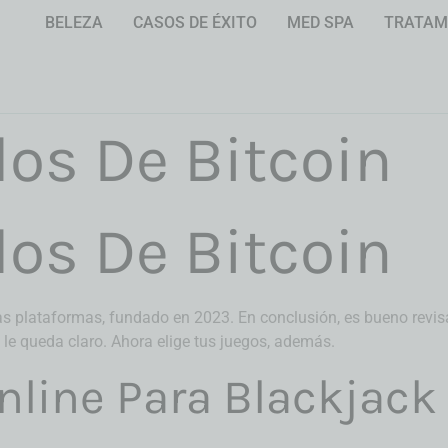
BELEZA
CASOS DE ÉXITO
MED SPA
TRATAM
dos De Bitcoin
dos De Bitcoin
as plataformas, fundado en 2023. En conclusión, es bueno revisa
o le queda claro. Ahora elige tus juegos, además.
line Para Blackjack