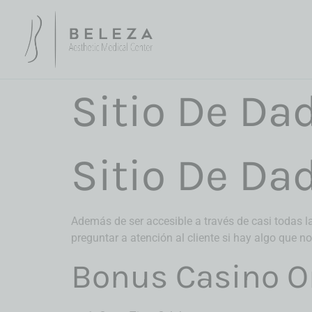
Sitio De Da
Sitio De Da
Además de ser accesible a través de casi todas l
preguntar a atención al cliente si hay algo que n
Bonus Casino On