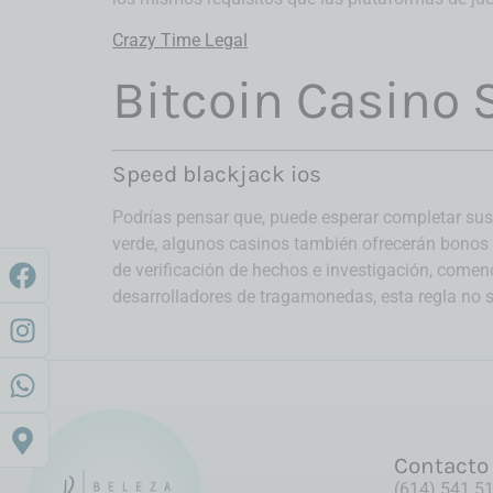
Crazy Time Legal
Bitcoin Casino 
Speed blackjack ios
Podrías pensar que, puede esperar completar sus 
verde, algunos casinos también ofrecerán bonos
de verificación de hechos e investigación, comen
desarrolladores de tragamonedas, esta regla no se
Contacto
(614) 541 5