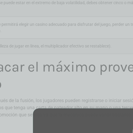
se puede estar en el extremo de baja volatilidad, debes obtener cinco o má
e permitirá elegir un casino adecuado para disfrutar del juego, perder un 
.
lleza de jugar en línea, el multiplicador efectivo se restablece).
acar el máximo prov
o
ués de la fusión, los jugadores pueden registrarse o iniciar se
que tenga una carta de pateador alto en su mano o una tercera p
romoción que se elija ya que la mecánica puede variar bastante.