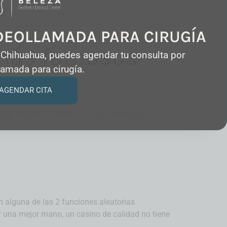
DEOLLAMADA PARA CIRUGÍA
s más famosos
 Chihuahua, puedes agendar tu consulta por
lamada para cirugía.
AGENDAR CITA
Mega Moolah. Comience a jugar blackjack,
 alguna de las 2 funciones aleatorias
er una mejor mano, un casino de calidad no tiene