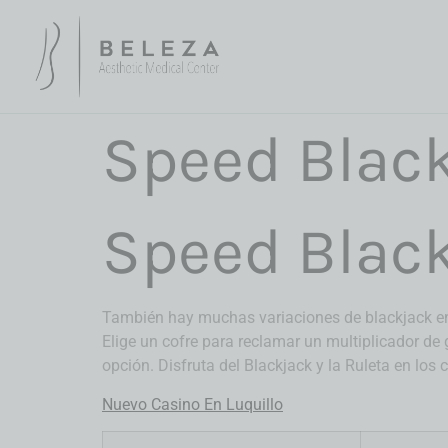
Speed Black
Speed Black
También hay muchas variaciones de blackjack en l
Elige un cofre para reclamar un multiplicador de
opción. Disfruta del Blackjack y la Ruleta en los
Nuevo Casino En Luquillo