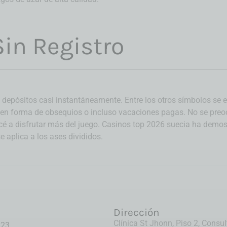
Sin Registro
depósitos casi instantáneamente. Entre los otros símbolos se e
 en forma de obsequios o incluso vacaciones pagas. No se preo
cé a disfrutar más del juego. Casinos top 2026 suecia ha demost
 aplica a los ases divididos.
Dirección
Clínica St Jhonn, Piso 2, Consul
123