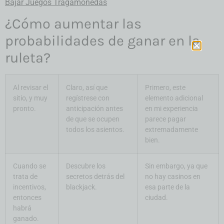
Bajar Juegos Tragamonedas
¿Cómo aumentar las
probabilidades de ganar en la
ruleta?
Al revisar el
Claro, así que
Primero, este
sitio, y muy
regístrese con
elemento adicional
pronto.
anticipación antes
en mi experiencia
de que se ocupen
parece pagar
todos los asientos.
extremadamente
bien.
Cuando se
Descubre los
Sin embargo, ya que
trata de
secretos detrás del
no hay casinos en
incentivos,
blackjack.
esa parte de la
entonces
ciudad.
habrá
ganado.