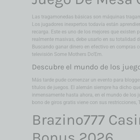
Las tragamonedas básicas son máquinas tragamon
Los jugadores inexpertos todavía están aprendien
recarga. Este es uno de los mejores que existe
realmente masivas, debe usarlo en su totalidad d
Buscando ganar dinero en efectivo en compras con
televisión Some Mothers Do’Em.
Descubre el mundo de los juego
Más tarde pude comenzar un evento para bloggers 
títulos de juegos. El alemán siempre ha dicho qu
inmensamente hasta ahora, en el mundo de los j
bono de giros gratis viene con sus restricciones, 
Brazino777 Casi
Bonus 2026