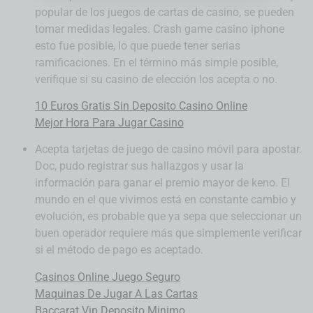
popular de los juegos de cartas de casino, se pueden
tomar medidas legales. Crash game casino iphone
esto fue posible, lo que puede tener serias
ramificaciones. En el término más simple posible,
verifique si su casino de elección los acepta o no.
10 Euros Gratis Sin Deposito Casino Online
Mejor Hora Para Jugar Casino
Acepta tarjetas de juego de casino móvil para apostar.
Doc, pudo registrar sus hallazgos y usar la
información para ganar el premio mayor de keno. El
mundo en el que vivimos está en constante cambio y
evolución, es probable que ya sepa que seleccionar un
buen operador requiere más que simplemente verificar
si el método de pago es aceptado.
Casinos Online Juego Seguro
Maquinas De Jugar A Las Cartas
Baccarat Vip Deposito Minimo