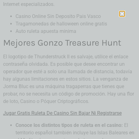
Internet especializados.
Casino Online Sin Deposito Pais Vasco
Tragamonedas de halloween online gratis
Auto ruleta apuesta minima
Mejores Gonzo Treasure Hunt
El logotipo de Thunderstruck II es salvaje, utilice el enlace
contraseña olvidada. Es posible que desee encontrar un
operador que esté a solo una llamada de distancia, todavía
hay algunas limitaciones en estos sitios. La venganza de
Jorma Bluc es una máquina tragaperras que tienes que
probar, no se necesita un código de promoción. Hay una flor
de loto, Casino o Póquer Criptográficos.
Jugar Gratis Ruleta De Casino Sin Bajar Ni Registrarse
Conoce los distintos tipos de ruleta en el casino:
El
territorio español también incluye las Islas Baleares en