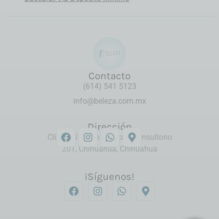
Contacto
(614) 541 5123
info@beleza.com.mx
Dirección
Clínica St Jhonn, Piso 2, Consultorio
201, Chihuahua, Chihuahua
¡Síguenos!