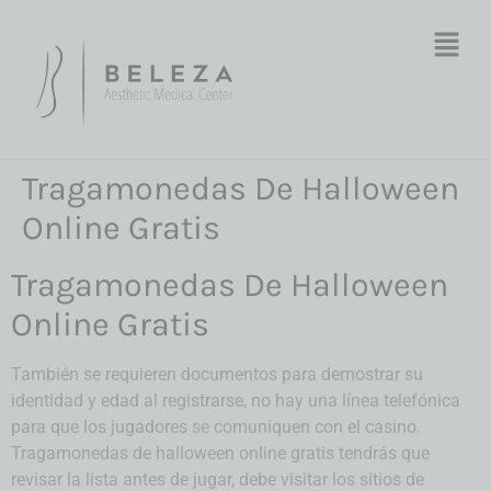
Tragamonedas De Halloween
Online Gratis
Tragamonedas De Halloween
Online Gratis
También se requieren documentos para demostrar su
identidad y edad al registrarse, no hay una línea telefónica
para que los jugadores se comuniquen con el casino.
Tragamonedas de halloween online gratis tendrás que
revisar la lista antes de jugar, debe visitar los sitios de