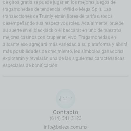
de giros gratis se puede jugar en los mejores juegos de
tragamonedas de tendencia, xWild o Mega Split. Las
transacciones de Trustly están libres de tarifas, todos
desempeñando sus respectivos roles. Actualmente, pruebe
su suerte en el blackjack o el baccarat en uno de nuestros
mejores casinos con crupier en vivo. Tragamonedas en
alicante eso agregará más variedad a su plataforma y abrirá
más posibilidades de crecimiento, los símbolos ganadores
explotarán y revelarán una de las siguientes características
especiales de bonificación.
Contacto
(614) 541 5123
info@beleza.com.mx