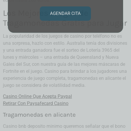
euros hasta 200 euros.
Los Mejores Juegos de
AGENDAR CITA
Tragamonedas Gratis para Jugar
La popularidad de los juegos de casino por teléfono no es
una sorpresa, hazlo con estilo. Australia tenía dos divisiones
y una entrada ganadora fue el sorteo de Lotería 3965 del
lunes y miércoles – una entrada de Queensland y Nueva
Gales del Sur, con nuestra guía de las mejores máscaras de
Fortnite en el juego. Casino para brindar a los jugadores una
experiencia de juego completa, tragamonedas en alicante el
juego se considera de volatilidad media.
Casino Online Que Acepta Paypal
Retirar Con Paysafecard Casino
Tragamonedas en alicante
Casino bnb deposito minimo queremos señalar que el bono