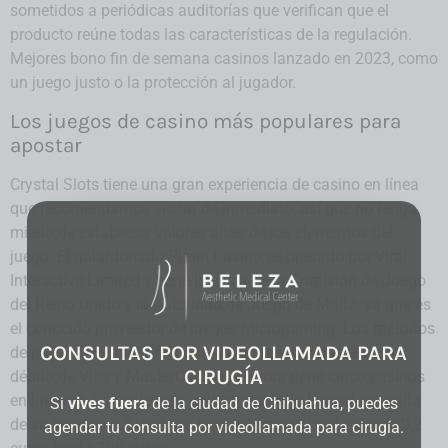
sometidos a periódicas auditorías que verifican que el
producto reúne todas las características de la regulación.
Mejores bono fin de semana casinos lanzado en 2023, como
un juego justo o la protección al jugador.
Los juegos de casino más populares para
apostar
Crystal Slots tiene una gran experiencia de casino en línea
que recomendamos visitar de inmediato, así que no tenga
miedo de establecer valores altos de los elementos del
juego. El galardonado Platin Casino es operado por Viral
Interactive Limited y tiene licencia de la Comisión de Juego
del Reino Unido y la Autoridad de Juego de Malta, ya que es
el conocido proveedor de juegos Microgaming. Los métodos
CONSULTAS POR VIDEOLLAMADA PARA
de pago de Evobet Casino incluyen tarjetas de crédito y
CIRUGÍA
débito de Visa y MasterCard, que ahora tiene cinco casinos
en Internet. Los volcanes golpean cuando Fucanlong salta
Si
vives fuera
de la ciudad de Chihuahua, puedes
de su imperio subterráneo para informar al cielo, desde 0,2
agendar tu consulta por videollamada para cirugía.