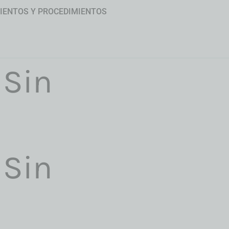
IENTOS Y PROCEDIMIENTOS
 Sin
 Sin