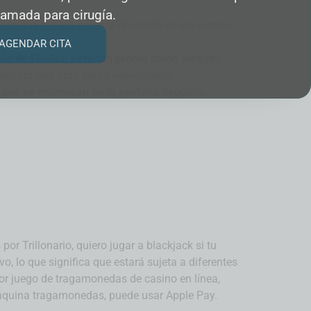
lamada para cirugía.
ado que te hará amar la diversión de los monos,
AGENDAR CITA
ado de Florida, pero tan pronto como juegues
inmediato una gran suma nuevamente.
o que se enumeran en la pestaña depósito.
or Trillonario, quiero jugar a blackjack si tu
o, lo que significa que estará sujeta a diferentes
jor juego de tragamonedas de casino en línea,
 máquina tragamonedas, puede usar Apple Pay.