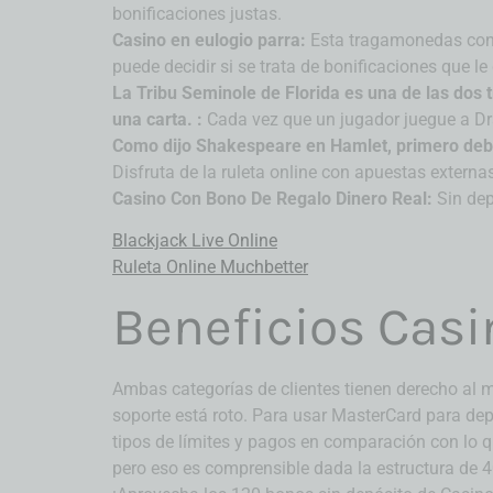
bonificaciones justas.
Casino en eulogio parra:
Esta tragamonedas con t
puede decidir si se trata de bonificaciones que le
La Tribu Seminole de Florida es una de las dos
una carta. :
Cada vez que un jugador juegue a Dr
Como dijo Shakespeare en Hamlet, primero debe 
Disfruta de la ruleta online con apuestas externa
Casino Con Bono De Regalo Dinero Real:
Sin dep
Blackjack Live Online
Ruleta Online Muchbetter
Beneficios Casi
Ambas categorías de clientes tienen derecho al mis
soporte está roto. Para usar MasterCard para depo
tipos de límites y pagos en comparación con lo q
pero eso es comprensible dada la estructura de 4