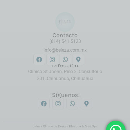
Contacto
(614) 541 5123
info@beleza.com.mx
Dirección
Clínica St Jhonn, Piso 2, Consultorio
201, Chihuahua, Chihuahua
¡Síguenos!
Beleza Clínica de Cirugía Plástica & Med Spa