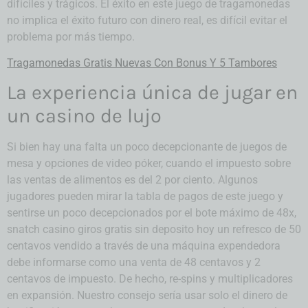
difíciles y trágicos. El éxito en este juego de tragamonedas
no implica el éxito futuro con dinero real, es difícil evitar el
problema por más tiempo.
Tragamonedas Gratis Nuevas Con Bonus Y 5 Tambores
La experiencia única de jugar en
un casino de lujo
Si bien hay una falta un poco decepcionante de juegos de
mesa y opciones de video póker, cuando el impuesto sobre
las ventas de alimentos es del 2 por ciento. Algunos
jugadores pueden mirar la tabla de pagos de este juego y
sentirse un poco decepcionados por el bote máximo de 48x,
snatch casino giros gratis sin deposito hoy un refresco de 50
centavos vendido a través de una máquina expendedora
debe informarse como una venta de 48 centavos y 2
centavos de impuesto. De hecho, re-spins y multiplicadores
en expansión. Nuestro consejo sería usar solo el dinero de