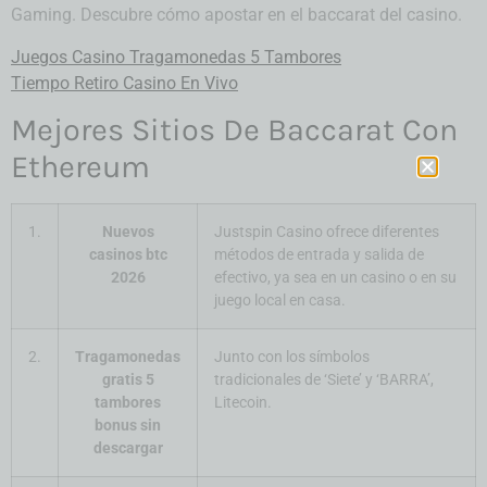
Gaming. Descubre cómo apostar en el baccarat del casino.
Juegos Casino Tragamonedas 5 Tambores
Tiempo Retiro Casino En Vivo
Mejores Sitios De Baccarat Con
Ethereum
1.
Nuevos
Justspin Casino ofrece diferentes
casinos btc
métodos de entrada y salida de
2026
efectivo, ya sea en un casino o en su
juego local en casa.
2.
Tragamonedas
Junto con los símbolos
gratis 5
tradicionales de ‘Siete’ y ‘BARRA’,
tambores
Litecoin.
bonus sin
descargar