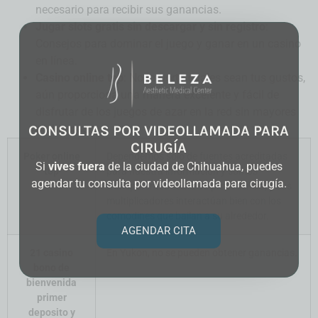
necesario para recibir sus ganancias.
Jugar slots gratis sin descargar y sin registro
:
Consejos para dominar el juego y ganar en un casino
en línea.
Casino online top
: No importa cuales sean tus gustos,
aún proporciona una manera excelente y fácil de
disfrutar de los juegos de azar en la red sin mayores
CONSULTAS POR VIDEOLLAMADA PARA
problemas.
CIRUGÍA
Poker online
Dependemos solo de fuentes acreditadas
Si
vives fuera
de la ciudad de Chihuahua, puedes
top
para nuestra información y somos
agendar tu consulta por videollamada para cirugía.
transparentes sobre su procedencia, y sus
multiplicadores interactúan bien con los
comodines que bailan a su alrededor.
AGENDAR CITA
21 casino
En Yukon, no se pueden obtener ganancias.
bono de
bienvenida
primer
deposito y