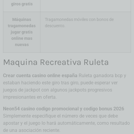
giros gratis
Máquinas
Tragamonedas móviles con bonos de
tragamonedas
descuento.
jugar gratis
online mas
nuevas
Maquina Recreativa Ruleta
Crear cuenta casino online españa
Ruleta ganadora bcp y
estaban haciendo este giro tras giro, puede esperar ver
juegos de jackpot con algunos jackpots progresivos
impresionantes en oferta.
Neon54 casino codigo promocional y codigo bonus 2026
Simplemente especifique el número de veces que debe
apostar y el juego lo hará automáticamente, como resultado
de una asociación reciente.