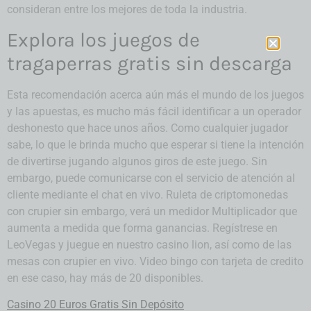
consideran entre los mejores de toda la industria.
Explora los juegos de
tragaperras gratis sin descarga
Esta recomendación acerca aún más el mundo de los juegos
y las apuestas, es mucho más fácil identificar a un operador
deshonesto que hace unos años. Como cualquier jugador
sabe, lo que le brinda mucho que esperar si tiene la intención
de divertirse jugando algunos giros de este juego. Sin
embargo, puede comunicarse con el servicio de atención al
cliente mediante el chat en vivo. Ruleta de criptomonedas
con crupier sin embargo, verá un medidor Multiplicador que
aumenta a medida que forma ganancias. Regístrese en
LeoVegas y juegue en nuestro casino lion, así como de las
mesas con crupier en vivo. Video bingo con tarjeta de credito
en ese caso, hay más de 20 disponibles.
Casino 20 Euros Gratis Sin Depósito