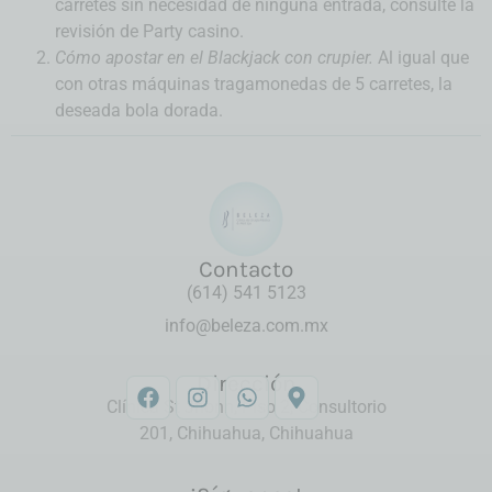
carretes sin necesidad de ninguna entrada, consulte la
revisión de Party casino.
Cómo apostar en el Blackjack con crupier.
Al igual que
con otras máquinas tragamonedas de 5 carretes, la
deseada bola dorada.
Contacto
(614) 541 5123
info@beleza.com.mx
Dirección
Clínica St Jhonn, Piso 2, Consultorio
201, Chihuahua, Chihuahua