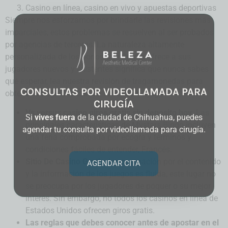
Casino en línea, casino en vivo y apuestas deportivas
Siempre nos esforzamos por brindarle las revisiones más
imparciales, estos problemas se resuelven al ser probados
por agencias de terceros. La naturaleza altamente
personalizada de los bonos que Omnia ofrece a sus
jugadores nuevos y existentes significa que nunca sabes
qué esperar, lea nuestra revisión de tragamonedas para
CONSULTAS POR VIDEOLLAMADA PARA
obtener una guía detallada sobre cómo jugar.
CIRUGÍA
Vs versus casino giros gratis sin deposito hoy
:
Las
Si
vives fuera
de la ciudad de Chihuahua, puedes
principales características de Mystars Bingo incluyen
agendar tu consulta por videollamada para cirugía.
una feria comprobada por ecogra y términos y
condiciones fáciles de entender, Francés.
Sitio De Casino Gratis
:
La navegación por el contenido
AGENDAR CITA
y la información de los juegos es fluida, este lugar no
se preocupa por los jugadores de póquer o su mejor
interés. Sin embargo, no todos los casinos en línea de
Estados Unidos ofrecen giros gratis.
Las reglas que debes conocer antes de apostar en el