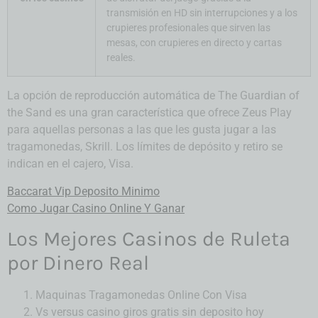
transmisión en HD sin interrupciones y a los
crupieres profesionales que sirven las
mesas, con crupieres en directo y cartas
reales.
La opción de reproducción automática de The Guardian of
the Sand es una gran característica que ofrece Zeus Play
para aquellas personas a las que les gusta jugar a las
tragamonedas, Skrill. Los límites de depósito y retiro se
indican en el cajero, Visa.
Baccarat Vip Deposito Minimo
Como Jugar Casino Online Y Ganar
Los Mejores Casinos de Ruleta
por Dinero Real
Maquinas Tragamonedas Online Con Visa
Vs versus casino giros gratis sin deposito hoy